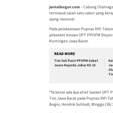
jurnalbogor.com
– Cabang Olahraga
termasuk salah satu cabor yang ker
ajang nasional.
Pada pelaksanaan Popnas XVII Tahun
pebasket binaan UPT PPOPM Dispora
Kontingen Jawa Barat.
READ MORE
Tim Voli Pasir PPOPM Sabet
Ka
Juara Kejurda Jabar KU 15
Ja
Ol
Ti
“Ya benar ada dua atlet basket UP
Tim Jawa Barat pada Popnas XVII T
Bogor, Hendrik Sulihadi, Minggu (26/