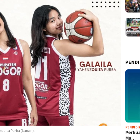
PENDI
PENDIDI
zquita Purba (kanan).
Perkua
Ma…