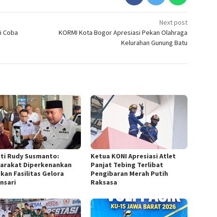
Next post
i Coba
KORMI Kota Bogor Apresiasi Pekan Olahraga
Kelurahan Gunung Batu
ti Rudy Susmanto:
Ketua KONI Apresiasi Atlet
arakat Diperkenankan
Panjat Tebing Terlibat
kan Fasilitas Gelora
Pengibaran Merah Putih
nsari
Raksasa