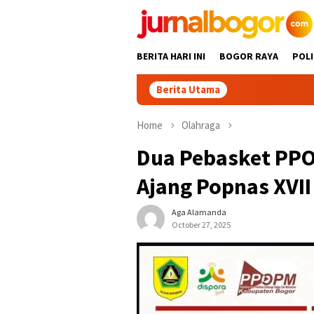
Skip
to
content
BERITA HARI INI
BOGOR RAYA
POLI
Berita Utama
Babah Al
Home
Olahraga
Dua Pebasket PPO
Ajang Popnas XVII
Aga Alamanda
October 27, 2025