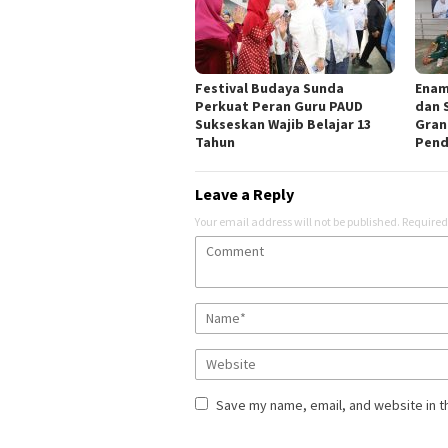
Festival Budaya Sunda
‎Ena
Perkuat Peran Guru PAUD
dan 
Sukseskan Wajib Belajar 13
Gran
Tahun
Pend
Leave a Reply
Your email address will not be published.
Required
Save my name, email, and website in t