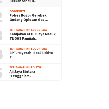
Berkantor di M…
2
BOGOR RAYA
Polres Bogor Gerebek
Gudang Oplosan Gas …
3
BERITA HARI INI
,
BOGOR RAYA
Kebijakan KLH, Biaya Masuk
TNGHS Pamijah…
4
BERITA HARI INI
,
BOGOR RAYA
BPTJ ‘Nyerah’ Soal Biskita
T…
5
BERITA HARI INI
,
POLITIK
Aji Jaya Bintara
‘Tenggelam’…