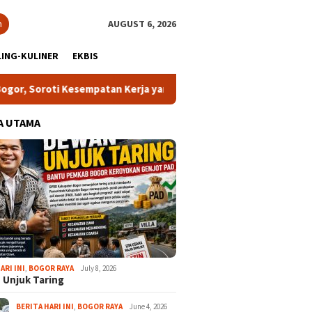
h
AUGUST 6, 2026
ING-KULINER
EKBIS
 Kesempatan Kerja yang Setara
13 Kelurahan Turunkan Ka
A UTAMA
ARI INI
,
BOGOR RAYA
July 8, 2026
 Unjuk Taring
BERITA HARI INI
,
BOGOR RAYA
June 4, 2026