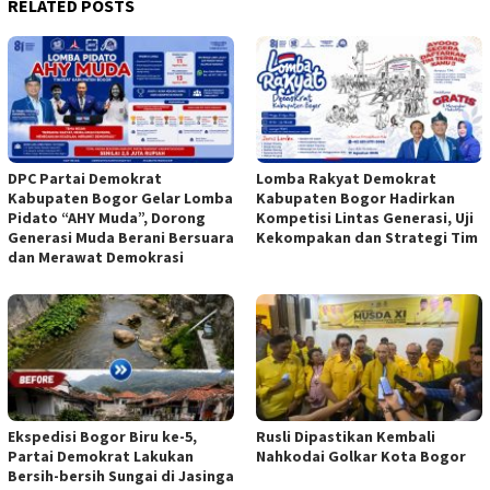
RELATED POSTS
DPC Partai Demokrat
Lomba Rakyat Demokrat
Kabupaten Bogor Gelar Lomba
Kabupaten Bogor Hadirkan
Pidato “AHY Muda”, Dorong
Kompetisi Lintas Generasi, Uji
Generasi Muda Berani Bersuara
Kekompakan dan Strategi Tim
dan Merawat Demokrasi
Ekspedisi Bogor Biru ke-5,
Rusli Dipastikan Kembali
Partai Demokrat Lakukan
Nahkodai Golkar Kota Bogor
Bersih-bersih Sungai di Jasinga