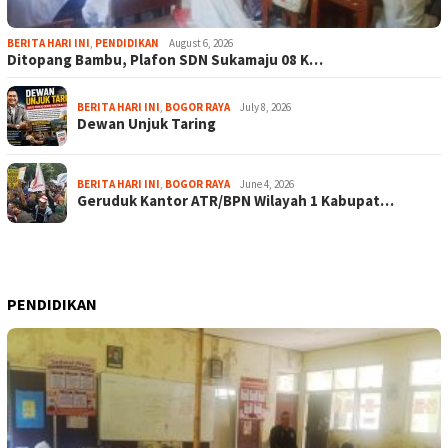
BERITA HARI INI
,
PENDIDIKAN
August 6, 2026
Ditopang Bambu, Plafon SDN Sukamaju 08 K…
BERITA HARI INI
,
BOGOR RAYA
July 8, 2026
Dewan Unjuk Taring
BERITA HARI INI
,
BOGOR RAYA
June 4, 2026
Geruduk Kantor ATR/BPN Wilayah 1 Kabupat…
PENDIDIKAN