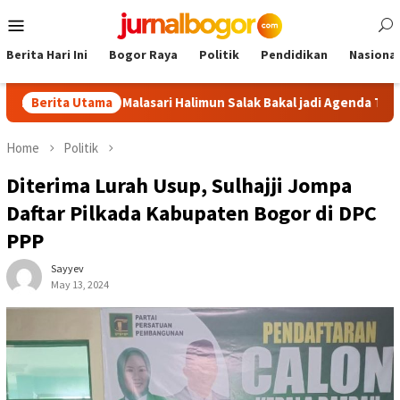
Skip
Mobile
to
Menu
content
Berita Hari Ini
Bogor Raya
Politik
Pendidikan
Nasional
: Tour Malasari Halimun Salak Bakal jadi Agenda Tahunan
Berita Utama
Home
Politik
Diterima Lurah Usup, Sulhajji Jompa
Daftar Pilkada Kabupaten Bogor di DPC
PPP
Sayyev
May 13, 2024