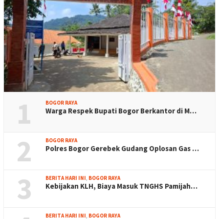
1
BOGOR RAYA
Warga Respek Bupati Bogor Berkantor di M…
2
BOGOR RAYA
Polres Bogor Gerebek Gudang Oplosan Gas …
3
BERITA HARI INI
,
BOGOR RAYA
Kebijakan KLH, Biaya Masuk TNGHS Pamijah…
BERITA HARI INI
,
BOGOR RAYA