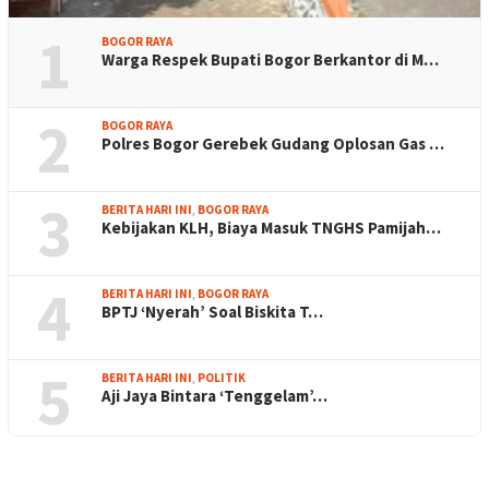
1
BOGOR RAYA
Warga Respek Bupati Bogor Berkantor di M…
2
BOGOR RAYA
Polres Bogor Gerebek Gudang Oplosan Gas …
3
BERITA HARI INI
,
BOGOR RAYA
Kebijakan KLH, Biaya Masuk TNGHS Pamijah…
4
BERITA HARI INI
,
BOGOR RAYA
BPTJ ‘Nyerah’ Soal Biskita T…
5
BERITA HARI INI
,
POLITIK
Aji Jaya Bintara ‘Tenggelam’…