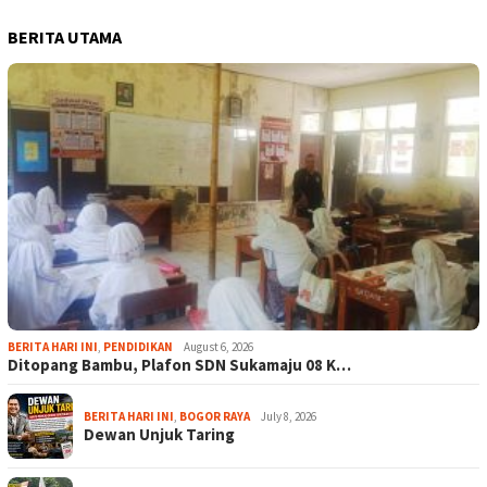
BERITA UTAMA
BERITA HARI INI
,
PENDIDIKAN
August 6, 2026
Ditopang Bambu, Plafon SDN Sukamaju 08 K…
BERITA HARI INI
,
BOGOR RAYA
July 8, 2026
Dewan Unjuk Taring