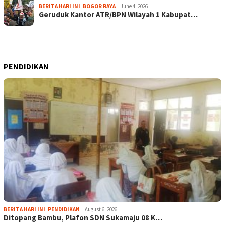
BERITA HARI INI
,
BOGOR RAYA
June 4, 2026
Geruduk Kantor ATR/BPN Wilayah 1 Kabupat…
PENDIDIKAN
BERITA HARI INI
,
PENDIDIKAN
August 6, 2026
Ditopang Bambu, Plafon SDN Sukamaju 08 K…