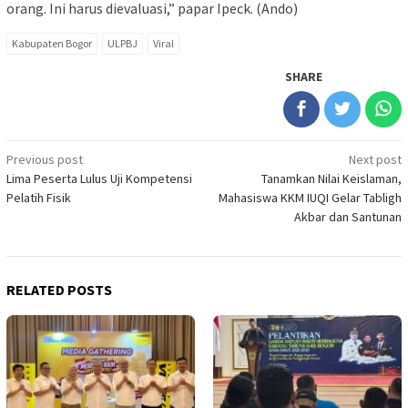
orang. Ini harus dievaluasi,” papar Ipeck. (Ando)
Kabupaten Bogor
ULPBJ
Viral
SHARE
Post
Previous post
Next post
Lima Peserta Lulus Uji Kompetensi
Tanamkan Nilai Keislaman,
navigation
Pelatih Fisik
Mahasiswa KKM IUQI Gelar Tabligh
Akbar dan Santunan
RELATED POSTS