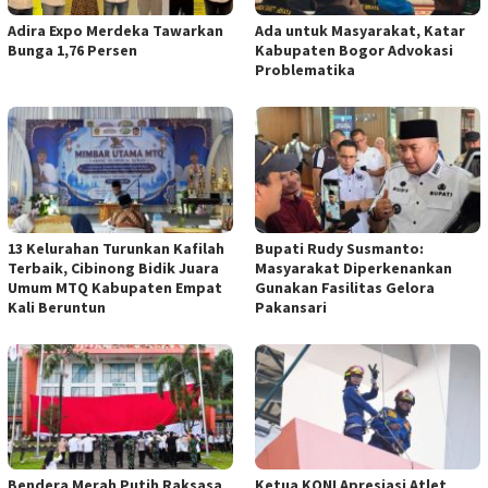
Adira Expo Merdeka Tawarkan
Ada untuk Masyarakat, Katar
Bunga 1,76 Persen
Kabupaten Bogor Advokasi
Problematika
13 Kelurahan Turunkan Kafilah
Bupati Rudy Susmanto:
Terbaik, Cibinong Bidik Juara
Masyarakat Diperkenankan
Umum MTQ Kabupaten Empat
Gunakan Fasilitas Gelora
Kali Beruntun
Pakansari
Bendera Merah Putih Raksasa
Ketua KONI Apresiasi Atlet