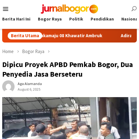
Skip
Mobile
to
Menu
content
Berita Hari Ini
Bogor Raya
Politik
Pendidikan
Nasional
fon SDN Sukamaju 08 Khawatir Ambruk
Berita Utama
Adira Expo Merde
Home
Bogor Raya
Dipicu Proyek APBD Pemkab Bogor, Dua
Penyedia Jasa Berseteru
Aga Alamanda
August 6, 2025