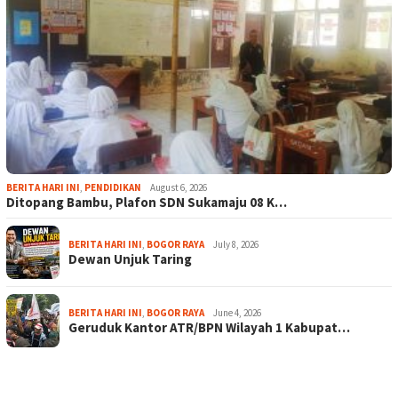
BERITA HARI INI
,
PENDIDIKAN
August 6, 2026
Ditopang Bambu, Plafon SDN Sukamaju 08 K…
BERITA HARI INI
,
BOGOR RAYA
July 8, 2026
Dewan Unjuk Taring
BERITA HARI INI
,
BOGOR RAYA
June 4, 2026
Geruduk Kantor ATR/BPN Wilayah 1 Kabupat…