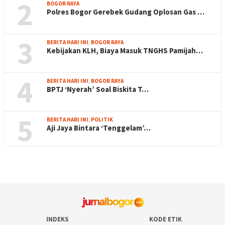
2
BOGOR RAYA
Polres Bogor Gerebek Gudang Oplosan Gas …
3
BERITA HARI INI
,
BOGOR RAYA
Kebijakan KLH, Biaya Masuk TNGHS Pamijah…
4
BERITA HARI INI
,
BOGOR RAYA
BPTJ ‘Nyerah’ Soal Biskita T…
5
BERITA HARI INI
,
POLITIK
Aji Jaya Bintara ‘Tenggelam’…
INDEKS
KODE ETIK