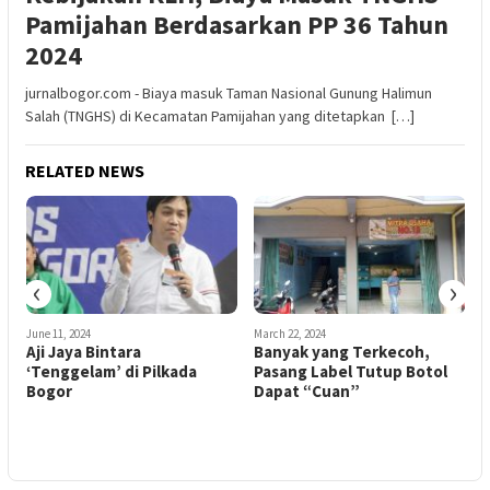
Pamijahan Berdasarkan PP 36 Tahun
2024
jurnalbogor.com - Biaya masuk Taman Nasional Gunung Halimun
Salah (TNGHS) di Kecamatan Pamijahan yang ditetapkan […]
RELATED NEWS
‹
›
June 11, 2024
March 22, 2024
F
Aji Jaya Bintara
Banyak yang Terkecoh,
W
‘Tenggelam’ di Pilkada
Pasang Label Tutup Botol
Bogor
Dapat “Cuan”
M
S