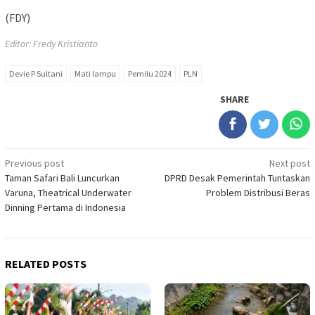
(FDY)
Editor: Fredy Kristianto
Devie P Sultani
Mati lampu
Pemilu 2024
PLN
SHARE
Post
Previous post
Next post
Taman Safari Bali Luncurkan
DPRD Desak Pemerintah Tuntaskan
navigation
Varuna, Theatrical Underwater
Problem Distribusi Beras
Dinning Pertama di Indonesia
RELATED POSTS