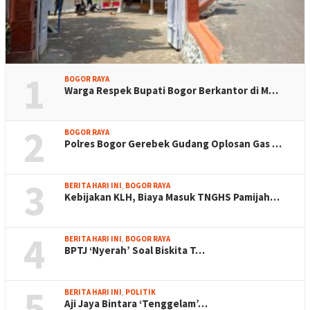
1
BOGOR RAYA
Warga Respek Bupati Bogor Berkantor di M…
2
BOGOR RAYA
Polres Bogor Gerebek Gudang Oplosan Gas …
3
BERITA HARI INI
,
BOGOR RAYA
Kebijakan KLH, Biaya Masuk TNGHS Pamijah…
4
BERITA HARI INI
,
BOGOR RAYA
BPTJ ‘Nyerah’ Soal Biskita T…
5
BERITA HARI INI
,
POLITIK
Aji Jaya Bintara ‘Tenggelam’…