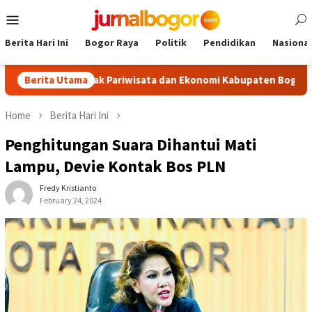
Skip
Mobile
to
Menu
content
Berita Hari Ini
Bogor Raya
Politik
Pendidikan
Nasional
 Dongkrak Pariwisata dan Ekonomi Kabupaten Bogor
Berita Utama
Tour 
Home
Berita Hari Ini
Penghitungan Suara Dihantui Mati
Lampu, Devie Kontak Bos PLN
Fredy Kristianto
February 24, 2024