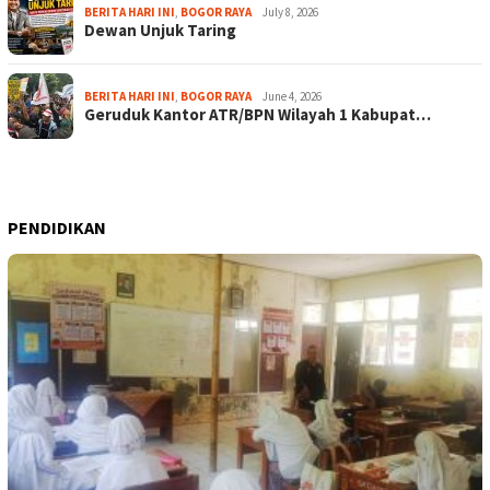
BERITA HARI INI
,
BOGOR RAYA
July 8, 2026
Dewan Unjuk Taring
BERITA HARI INI
,
BOGOR RAYA
June 4, 2026
Geruduk Kantor ATR/BPN Wilayah 1 Kabupat…
PENDIDIKAN