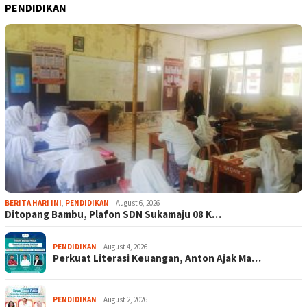
PENDIDIKAN
BERITA HARI INI
,
PENDIDIKAN
August 6, 2026
Ditopang Bambu, Plafon SDN Sukamaju 08 K…
PENDIDIKAN
August 4, 2026
Perkuat Literasi Keuangan, Anton Ajak Ma…
PENDIDIKAN
August 2, 2026