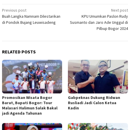
Post
Previous post
Next post
Buah Langka Namnam Dilestarikan
KPU Umumkan Paslon Rudy
navigation
di Pondok Bujang Leuwisadeng
Susmanto dan Jaro Ade Unggul di
Pilbup Bogor 2024
RELATED POSTS
Promosikan Wisata Bogor
Gabpeknas Dukung Ridwan
Barat, Bupati Bogor: Tour
Rusliadi Jadi Calon Ketua
Malasari Halimun Salak Bakal
Kadin
jadi Agenda Tahunan