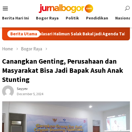
Skip
Mobile
to
Menu
content
Berita Hari Ini
Bogor Raya
Politik
Pendidikan
Nasional
 Tour Malasari Halimun Salak Bakal jadi Agenda Tahunan
Berita Utama
Home
Bogor Raya
Canangkan Genting, Perusahaan dan
Masyarakat Bisa Jadi Bapak Asuh Anak
Stunting
Sayyev
December 5, 2024