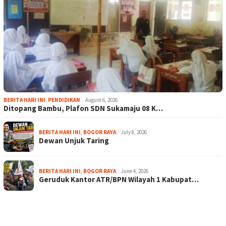
BERITA HARI INI
,
PENDIDIKAN
August 6, 2026
Ditopang Bambu, Plafon SDN Sukamaju 08 K…
BERITA HARI INI
,
BOGOR RAYA
July 8, 2026
Dewan Unjuk Taring
BERITA HARI INI
,
BOGOR RAYA
June 4, 2026
Geruduk Kantor ATR/BPN Wilayah 1 Kabupat…