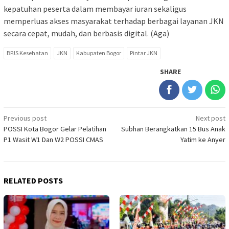
kepatuhan peserta dalam membayar iuran sekaligus
memperluas akses masyarakat terhadap berbagai layanan JKN
secara cepat, mudah, dan berbasis digital. (Aga)
BPJS Kesehatan
JKN
Kabupaten Bogor
Pintar JKN
SHARE
Post
Previous post
Next post
POSSI Kota Bogor Gelar Pelatihan
Subhan Berangkatkan 15 Bus Anak
navigation
P1 Wasit W1 Dan W2 POSSI CMAS
Yatim ke Anyer
RELATED POSTS