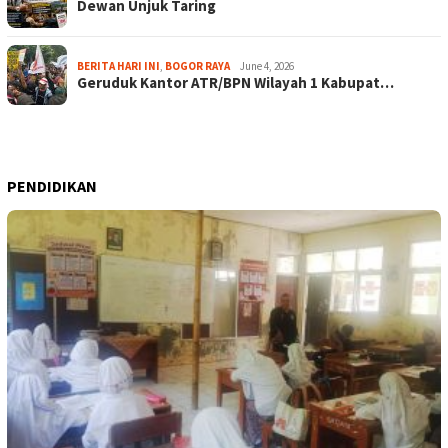
Dewan Unjuk Taring
BERITA HARI INI
,
BOGOR RAYA
June 4, 2026
Geruduk Kantor ATR/BPN Wilayah 1 Kabupat…
PENDIDIKAN