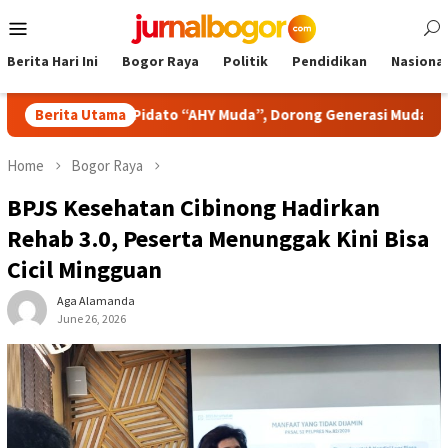
Skip
Mobile
to
Menu
content
Berita Hari Ini
Bogor Raya
Politik
Pendidikan
Nasional
Lomba Pidato “AHY Muda”, Dorong Generasi Muda Berani Bersua
Berita Utama
Home
Bogor Raya
BPJS Kesehatan Cibinong Hadirkan
Rehab 3.0, Peserta Menunggak Kini Bisa
Cicil Mingguan
Aga Alamanda
June 26, 2026