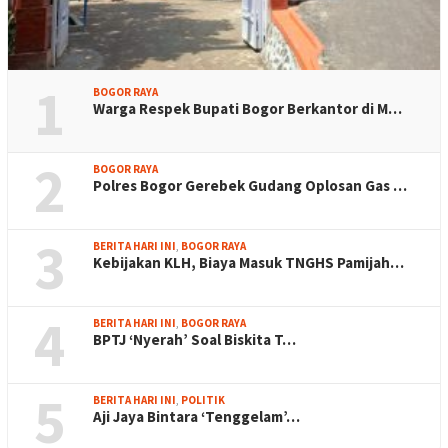
1
BOGOR RAYA
Warga Respek Bupati Bogor Berkantor di M…
2
BOGOR RAYA
Polres Bogor Gerebek Gudang Oplosan Gas …
3
BERITA HARI INI
,
BOGOR RAYA
Kebijakan KLH, Biaya Masuk TNGHS Pamijah…
4
BERITA HARI INI
,
BOGOR RAYA
BPTJ ‘Nyerah’ Soal Biskita T…
5
BERITA HARI INI
,
POLITIK
Aji Jaya Bintara ‘Tenggelam’…