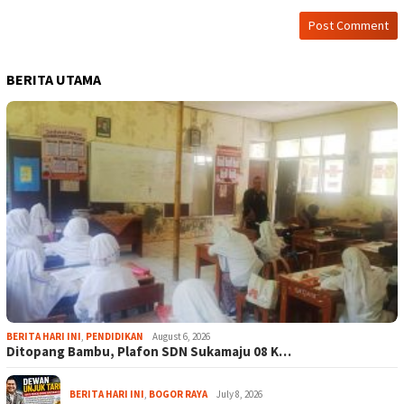
BERITA UTAMA
BERITA HARI INI
,
PENDIDIKAN
August 6, 2026
Ditopang Bambu, Plafon SDN Sukamaju 08 K…
BERITA HARI INI
,
BOGOR RAYA
July 8, 2026