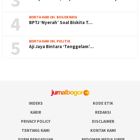
4
BERITA HARI INI
,
BOGOR RAYA
BPTJ ‘Nyerah’ Soal Biskita T…
5
BERITA HARI INI
,
POLITIK
Aji Jaya Bintara ‘Tenggelam’…
INDEKS
KODE ETIK
KARIR
REDAKSI
PRIVACY POLICY
DISCLAIMER
TENTANG KAMI
KONTAK KAMI
FORM PENGADUAN
PEDOMAN MEDIA SIBER