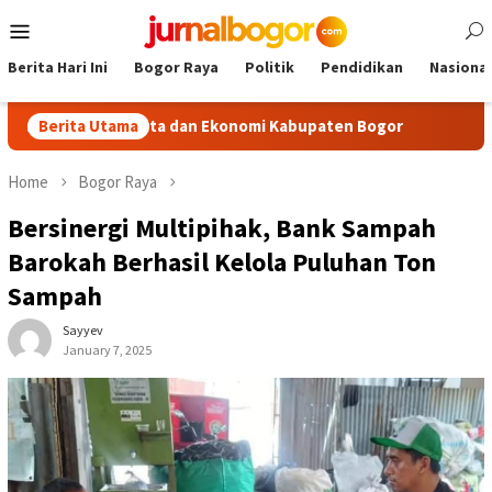
Skip
Mobile
to
Menu
content
Berita Hari Ini
Bogor Raya
Politik
Pendidikan
Nasional
ariwisata dan Ekonomi Kabupaten Bogor
Berita Utama
Tour Malasari Ha
Home
Bogor Raya
Bersinergi Multipihak, Bank Sampah
Barokah Berhasil Kelola Puluhan Ton
Sampah
Sayyev
January 7, 2025