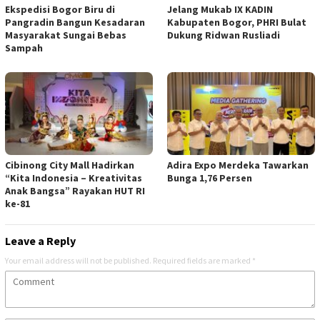
Ekspedisi Bogor Biru di
Jelang Mukab IX KADIN
Pangradin Bangun Kesadaran
Kabupaten Bogor, PHRI Bulat
Masyarakat Sungai Bebas
Dukung Ridwan Rusliadi
Sampah
Cibinong City Mall Hadirkan
Adira Expo Merdeka Tawarkan
“Kita Indonesia – Kreativitas
Bunga 1,76 Persen
Anak Bangsa” Rayakan HUT RI
ke-81
Leave a Reply
Your email address will not be published.
Required fields are marked
*