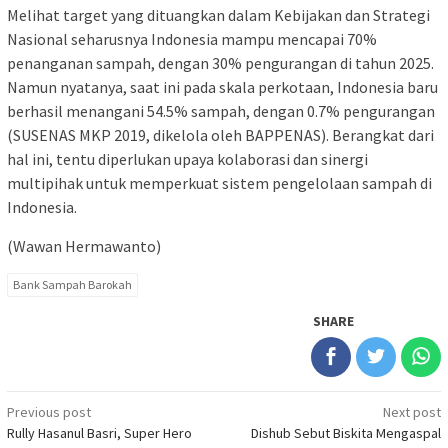
Melihat target yang dituangkan dalam Kebijakan dan Strategi
Nasional seharusnya Indonesia mampu mencapai 70%
penanganan sampah, dengan 30% pengurangan di tahun 2025.
Namun nyatanya, saat ini pada skala perkotaan, Indonesia baru
berhasil menangani 54.5% sampah, dengan 0.7% pengurangan
(SUSENAS MKP 2019, dikelola oleh BAPPENAS). Berangkat dari
hal ini, tentu diperlukan upaya kolaborasi dan sinergi
multipihak untuk memperkuat sistem pengelolaan sampah di
Indonesia.
(Wawan Hermawanto)
Bank Sampah Barokah
SHARE
Post
Previous post
Next post
Rully Hasanul Basri, Super Hero
Dishub Sebut Biskita Mengaspal
navigation