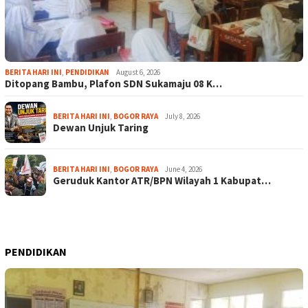
BERITA HARI INI
,
PENDIDIKAN
August 6, 2026
Ditopang Bambu, Plafon SDN Sukamaju 08 K…
BERITA HARI INI
,
BOGOR RAYA
July 8, 2026
Dewan Unjuk Taring
BERITA HARI INI
,
BOGOR RAYA
June 4, 2026
Geruduk Kantor ATR/BPN Wilayah 1 Kabupat…
PENDIDIKAN