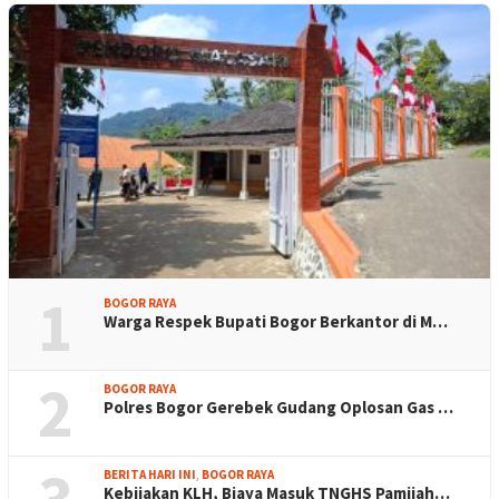
1
BOGOR RAYA
Warga Respek Bupati Bogor Berkantor di M…
2
BOGOR RAYA
Polres Bogor Gerebek Gudang Oplosan Gas …
3
BERITA HARI INI
,
BOGOR RAYA
Kebijakan KLH, Biaya Masuk TNGHS Pamijah…