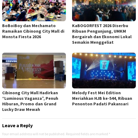
BoBoiBoy dan Mechamato
KaBOGORFEST 2026 Diserbu
Ramaikan Cibinong City Mall di
Ribuan Pengunjung, UMKM
Monsta Fiesta 2026
Bergairah dan Ekonomi Lokal
Semakin Menggeliat
Cibinong City Mall Hadirkan
Melody Fest Mei Edition
“Luminous Vaganza”, Penuh
Meriahkan HJB ke-544, Ribuan
Hiburan, Promo dan Grand
Penonton Padati Pakansari
Lucky Draw Mewah
Leave a Reply
Your email address will not be published.
Required fields are marked
*