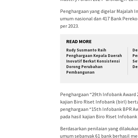
Penghargaan yang digelar Majalah Inf
umum nasional dan 417 Bank Perekon
per 2023.
READ MORE
Rudy Susmanto Raih
De
Penghargaan Kepala Daerah
Pe
Inovatif Berkat Konsistensi
Se
Dorong Perubahan
De
Pembangunan
Penghargaan “29th Infobank Award 20
kajian Biro Riset Infobank (birI) ber
penghargaan “15th Infobank BPR Awa
pada hasil kajian Biro Riset Infoban
Berdasarkan penilaian yang dilakukan
umum sebanyak 61 bank berhasil mera