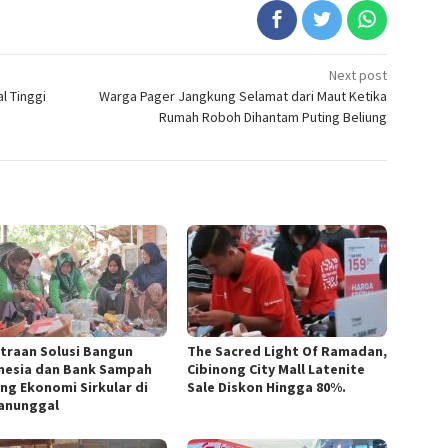
Next post
l Tinggi
Warga Pager Jangkung Selamat dari Maut Ketika
Rumah Roboh Dihantam Puting Beliung
traan Solusi Bangun
The Sacred Light Of Ramadan,
nesia dan Bank Sampah
Cibinong City Mall Latenite
ng Ekonomi Sirkular di
Sale Diskon Hingga 80%.
anunggal