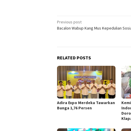
Post
Previous post
Bacalon Wabup Kang Mus Kepedulian Sosia
navigation
RELATED POSTS
Adira Expo Merdeka Tawarkan
Kemi
Bunga 1,76 Persen
Indo
Doro
Klap