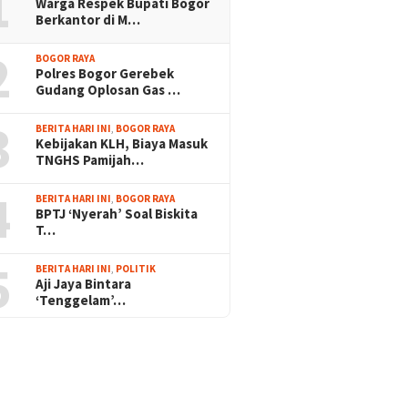
1
Warga Respek Bupati Bogor
Berkantor di M…
2
BOGOR RAYA
Polres Bogor Gerebek
Gudang Oplosan Gas …
3
BERITA HARI INI
,
BOGOR RAYA
Kebijakan KLH, Biaya Masuk
TNGHS Pamijah…
4
BERITA HARI INI
,
BOGOR RAYA
BPTJ ‘Nyerah’ Soal Biskita
T…
5
BERITA HARI INI
,
POLITIK
Aji Jaya Bintara
‘Tenggelam’…