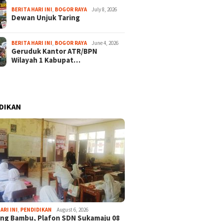
BERITA HARI INI
,
BOGOR RAYA
July 8, 2026
Dewan Unjuk Taring
BERITA HARI INI
,
BOGOR RAYA
June 4, 2026
Geruduk Kantor ATR/BPN
Wilayah 1 Kabupat…
DIKAN
ARI INI
,
PENDIDIKAN
August 6, 2026
ng Bambu, Plafon SDN Sukamaju 08