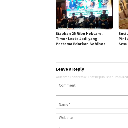
Siapkan 25 Ribu Hektare,
Suci
Timor Leste Jadi yang
Pint
Pertama Edarkan Bobibos
Sesu
Leave a Reply
Your email address will not be published.
Required