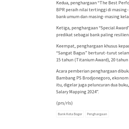
Kedua, penghargaan “The Best Perfo
BPR peraih nilai tertinggi di masin
bank umum dan masing-masing kelas
Ketiga, penghargaan “Special Award”
predikat sebagai bank paling resilie
Keempat, penghargaan khusus kepada
“Sangat Bagus” berturut-turut selam
15 tahun (Titanium Award), 20 tahun
Acara pemberian penghargaan dibuka
Bambang PS Brodjonegoro, ekonom s
itu, digelar juga peluncuran dua buku
Salary Mapping 2024”.
(prs/rls)
Bank Kota Bogor
Penghargaan