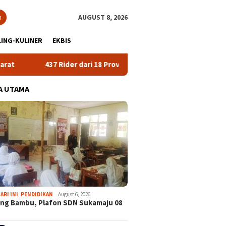
h
AUGUST 8, 2026
ING-KULINER
EKBIS
er dari 18 Provinsi Ramaikan Bupati Cup 2026 Tour Malasari Halimu
A UTAMA
ARI INI
,
PENDIDIKAN
August 6, 2026
ng Bambu, Plafon SDN Sukamaju 08