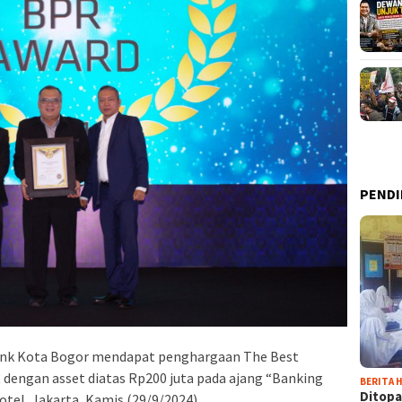
PENDI
nk Kota Bogor mendapat penghargaan The Best
dengan asset diatas Rp200 juta pada ajang “Banking
BERITA H
Ditopa
tel, Jakarta, Kamis (29/9/2024).