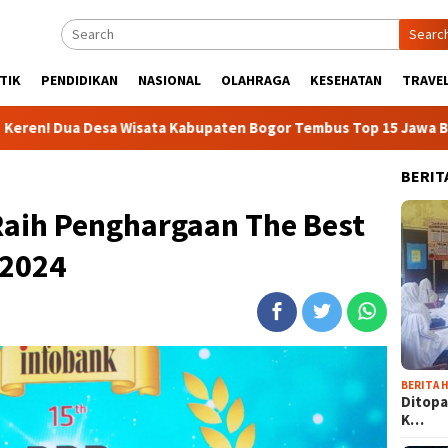
Searc
TIK
PENDIDIKAN
NASIONAL
OLAHRAGA
KESEHATAN
TRAVEL
sata Kabupaten Bogor Tembus Top 15 Jawa Barat
437 Rid
BERIT
Raih Penghargaan The Best
 2024
BERITA H
Ditopa
K…