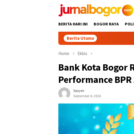
Skip
to
content
BERITA HARI INI
BOGOR RAYA
POLI
Berita Utama
Keren! Dua Desa Wi
Home
Ekbis
Bank Kota Bogor 
Performance BPR
Sayyev
September 4, 2024