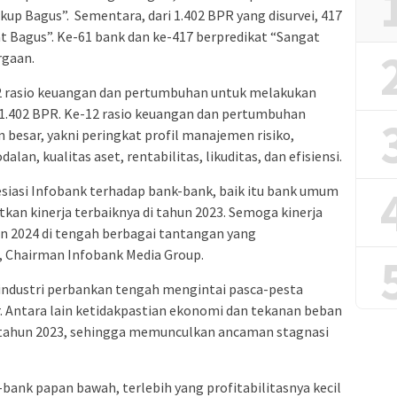
kup Bagus”. Sementara, dari 1.402 BPR yang disurvei, 417
t Bagus”. Ke-61 bank dan ke-417 berpredikat “Sangat
rgaan.
2 rasio keuangan dan pertumbuhan untuk melakukan
1.402 BPR. Ke-12 rasio keuangan dan pertumbuhan
 besar, yakni peringkat profil manajemen risiko,
an, kualitas aset, rentabilitas, likuditas, dan efisiensi.
siasi Infobank terhadap bank-bank, baik itu bank umum
an kinerja terbaiknya di tahun 2023. Semoga kinerja
hun 2024 di tengah berbagai tantangan yang
, Chairman Infobank Media Group.
 industri perbankan tengah mengintai pasca-pesta
r. Antara lain ketidakpastian ekonomi dan tekanan beban
 tahun 2023, sehingga memunculkan ancaman stagnasi
bank papan bawah, terlebih yang profitabilitasnya kecil