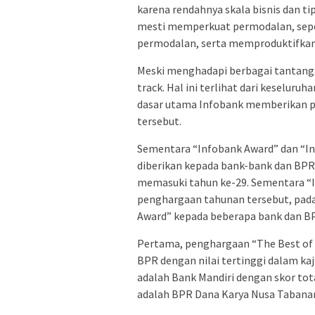
karena rendahnya skala bisnis dan ti
mesti memperkuat permodalan, sepe
permodalan, serta memproduktifkan 
Meski menghadapi berbagai tantanga
track. Hal ini terlihat dari keseluruh
dasar utama Infobank memberikan p
tersebut.
Sementara “Infobank Award” dan “I
diberikan kepada bank-bank dan BPR-
memasuki tahun ke-29. Sementara “
penghargaan tahunan tersebut, pada 
Award” kepada beberapa bank dan BPR
Pertama, penghargaan “The Best of 
BPR dengan nilai tertinggi dalam kaj
adalah Bank Mandiri dengan skor tota
adalah BPR Dana Karya Nusa Tabanan