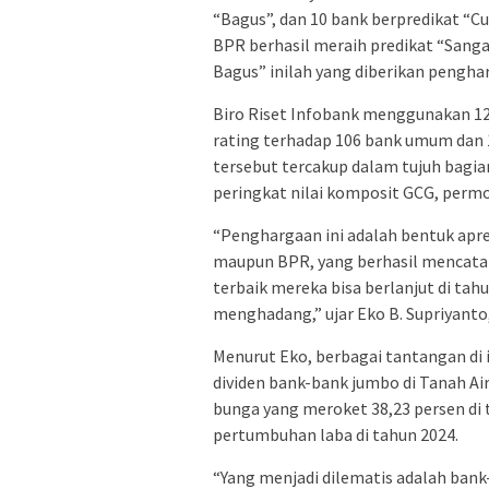
“Bagus”, dan 10 bank berpredikat “Cu
BPR berhasil meraih predikat “Sanga
Bagus” inilah yang diberikan pengha
Biro Riset Infobank menggunakan 1
rating terhadap 106 bank umum dan 
tersebut tercakup dalam tujuh bagian
peringkat nilai komposit GCG, permodal
“Penghargaan ini adalah bentuk apre
maupun BPR, yang berhasil mencatatk
terbaik mereka bisa berlanjut di ta
menghadang,” ujar Eko B. Supriyanto
Menurut Eko, berbagai tantangan di
dividen bank-bank jumbo di Tanah Ai
bunga yang meroket 38,23 persen di
pertumbuhan laba di tahun 2024.
“Yang menjadi dilematis adalah bank-