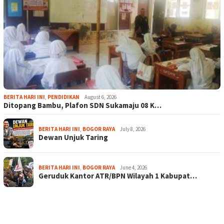
BERITA HARI INI
,
PENDIDIKAN
August 6, 2026
Ditopang Bambu, Plafon SDN Sukamaju 08 K…
BERITA HARI INI
,
BOGOR RAYA
July 8, 2026
Dewan Unjuk Taring
BERITA HARI INI
,
BOGOR RAYA
June 4, 2026
Geruduk Kantor ATR/BPN Wilayah 1 Kabupat…