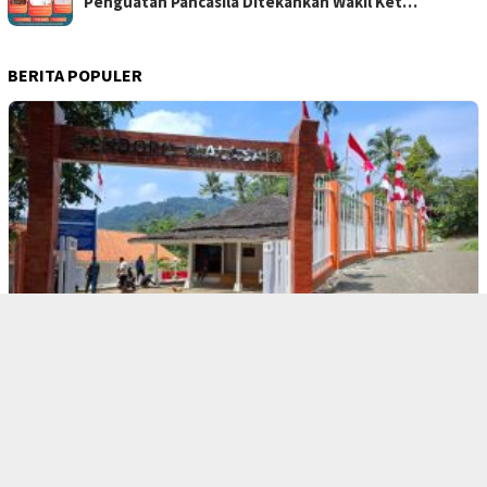
Penguatan Pancasila Ditekankan Wakil Ket…
BERITA POPULER
1
BOGOR RAYA
Warga Respek Bupati Bogor Berkantor di M…
BOGOR RAYA