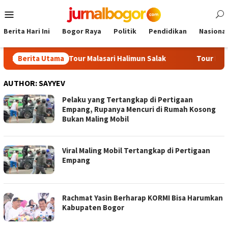
Skip
Mobile
to
Menu
content
Berita Hari Ini
Bogor Raya
Politik
Pendidikan
Nasional
 Cup 2026 Tour Malasari Halimun Salak
Berita Utama
Tour Malasari Jad
AUTHOR:
SAYYEV
Pelaku yang Tertangkap di Pertigaan
Empang, Rupanya Mencuri di Rumah Kosong
Bukan Maling Mobil
Viral Maling Mobil Tertangkap di Pertigaan
Empang
Rachmat Yasin Berharap KORMI Bisa Harumkan
Kabupaten Bogor