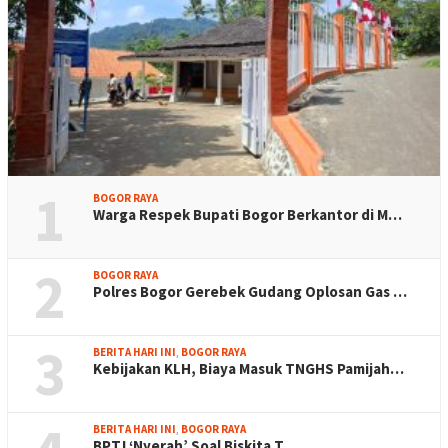
1
BOGOR RAYA
Warga Respek Bupati Bogor Berkantor di M…
2
BOGOR RAYA
Polres Bogor Gerebek Gudang Oplosan Gas …
3
BERITA HARI INI
,
BOGOR RAYA
Kebijakan KLH, Biaya Masuk TNGHS Pamijah…
BERITA HARI INI
,
BOGOR RAYA
BPTJ ‘Nyerah’ Soal Biskita T…