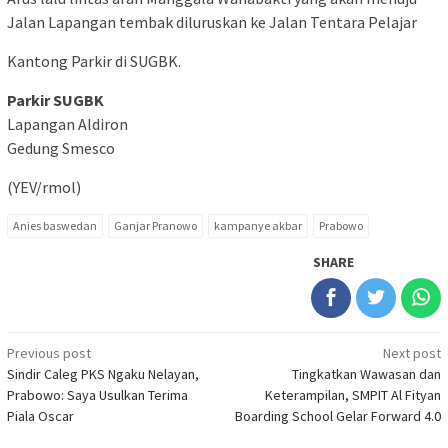
Jalan Lapangan tembak diluruskan ke Jalan Tentara Pelajar
Kantong Parkir di SUGBK.
Parkir SUGBK
Lapangan Aldiron
Gedung Smesco
(YEV/rmol)
Anies baswedan
Ganjar Pranowo
kampanye akbar
Prabowo
SHARE
Post
Previous post
Next post
Sindir Caleg PKS Ngaku Nelayan,
Tingkatkan Wawasan dan
navigation
Prabowo: Saya Usulkan Terima
Keterampilan, SMPIT Al Fityan
Piala Oscar
Boarding School Gelar Forward 4.0