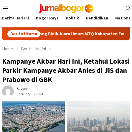
Skip
Mobile
to
Menu
content
Berita Hari Ini
Bogor Raya
Politik
Pendidikan
Nasional
aik, Cibinong Bidik Juara Umum MTQ Kabupaten Empat Kali Berun
Berita Utama
Home
Berita Hari Ini
Kampanye Akbar Hari Ini, Ketahui Lokasi
Parkir Kampanye Akbar Anies di JIS dan
Prabowo di GBK
Sayyev
February 10, 2024