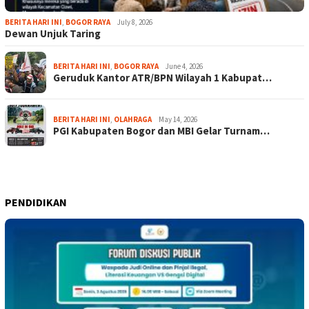
BERITA HARI INI
,
BOGOR RAYA
July 8, 2026
Dewan Unjuk Taring
BERITA HARI INI
,
BOGOR RAYA
June 4, 2026
Geruduk Kantor ATR/BPN Wilayah 1 Kabupat…
BERITA HARI INI
,
OLAHRAGA
May 14, 2026
PGI Kabupaten Bogor dan MBI Gelar Turnam…
PENDIDIKAN