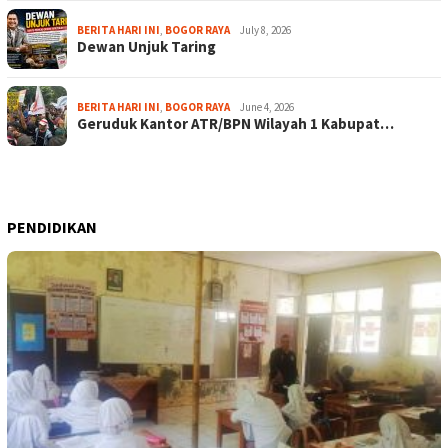
BERITA HARI INI
,
BOGOR RAYA
July 8, 2026
Dewan Unjuk Taring
BERITA HARI INI
,
BOGOR RAYA
June 4, 2026
Geruduk Kantor ATR/BPN Wilayah 1 Kabupat…
PENDIDIKAN