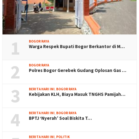
1
BOGOR RAYA
Warga Respek Bupati Bogor Berkantor di M…
2
BOGOR RAYA
Polres Bogor Gerebek Gudang Oplosan Gas …
3
BERITA HARI INI
,
BOGOR RAYA
Kebijakan KLH, Biaya Masuk TNGHS Pamijah…
4
BERITA HARI INI
,
BOGOR RAYA
BPTJ ‘Nyerah’ Soal Biskita T…
BERITA HARI INI
,
POLITIK