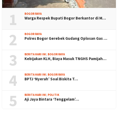
1
BOGOR RAYA
Warga Respek Bupati Bogor Berkantor di M…
2
BOGOR RAYA
Polres Bogor Gerebek Gudang Oplosan Gas …
3
BERITA HARI INI
,
BOGOR RAYA
Kebijakan KLH, Biaya Masuk TNGHS Pamijah…
4
BERITA HARI INI
,
BOGOR RAYA
BPTJ ‘Nyerah’ Soal Biskita T…
5
BERITA HARI INI
,
POLITIK
Aji Jaya Bintara ‘Tenggelam’…