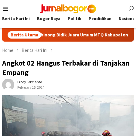
Skip
Mobile
to
Menu
content
Berita Hari Ini
Bogor Raya
Politik
Pendidikan
Nasional
erbaik, Cibinong Bidik Juara Umum MTQ Kabupaten Empat Kali Be
Berita Utama
Home
Berita Hari Ini
Angkot 02 Hangus Terbakar di Tanjakan
Empang
Fredy Kristianto
February 15, 2024