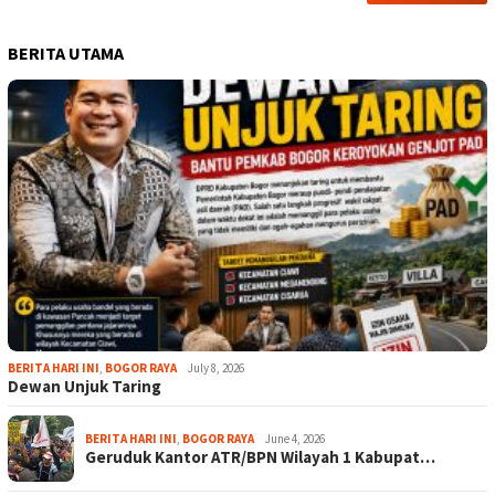
BERITA UTAMA
BERITA HARI INI
,
BOGOR RAYA
July 8, 2026
Dewan Unjuk Taring
BERITA HARI INI
,
BOGOR RAYA
June 4, 2026
Geruduk Kantor ATR/BPN Wilayah 1 Kabupat…