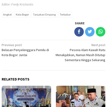
Editor: Fredy Kristianto
Angkot
Kota Bogor
Tanjakan Empang
Terbakar
SHARE
Post
Previous post
Next post
Belasan Penyelenggara Pemilu di
Pesona Alam Kawah Ratu
navigation
Kota Bogor Juntai
Menakjubkan, Namun Masih Ditutup
Sementara Hingga Sekarang
RELATED POSTS