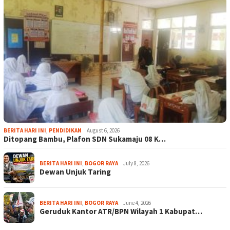
BERITA HARI INI
,
PENDIDIKAN
August 6, 2026
Ditopang Bambu, Plafon SDN Sukamaju 08 K…
BERITA HARI INI
,
BOGOR RAYA
July 8, 2026
Dewan Unjuk Taring
BERITA HARI INI
,
BOGOR RAYA
June 4, 2026
Geruduk Kantor ATR/BPN Wilayah 1 Kabupat…