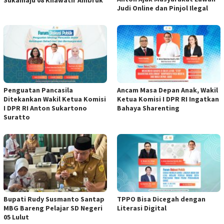
Judi Online dan Pinjol Ilegal
Penguatan Pancasila
Ancam Masa Depan Anak, Wakil
Ditekankan Wakil Ketua Komisi
Ketua Komisi I DPR RI Ingatkan
I DPR RI Anton Sukartono
Bahaya Sharenting
Suratto
Bupati Rudy Susmanto Santap
TPPO Bisa Dicegah dengan
MBG Bareng Pelajar SD Negeri
Literasi Digital
05 Lulut