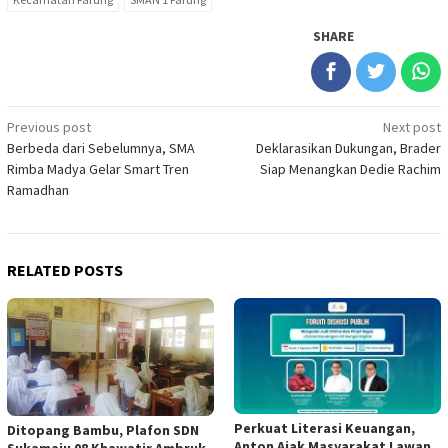
SHARE
Post
Previous post
Next post
Berbeda dari Sebelumnya, SMA
Deklarasikan Dukungan, Brader
navigation
Rimba Madya Gelar Smart Tren
Siap Menangkan Dedie Rachim
Ramadhan
RELATED POSTS
Perkuat Literasi Keuangan,
Ditopang Bambu, Plafon SDN
Anton Ajak Masyarakat Lawan
Sukamaju 08 Khawatir Ambruk