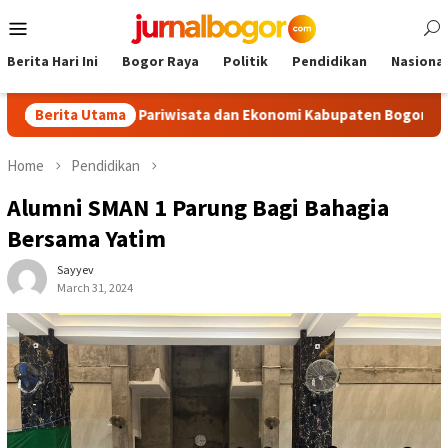
Skip
Mobile
to
Menu
content
Berita Hari Ini
Bogor Raya
Politik
Pendidikan
Nasional
Dongkrak Pariwisata dan Ekonomi Kabupaten Bogor
Berita Utama
Tour M
Home
Pendidikan
Alumni SMAN 1 Parung Bagi Bahagia
Bersama Yatim
Sayyev
March 31, 2024