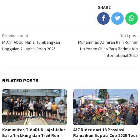
SHARE
Post
Previous post
Next post
M Arif Abdul Hafiz Tumbangkan
Muhammad Al Imran Raih Runner
navigation
Unggulan 2 Japan Open 2025
Up Yonex China Para Badminton
International 2025
RELATED POSTS
Komunitas TiduRUN Jajal Jalur
437 Rider dari 18 Provinsi
Baru Trekking dan Trail Run
Ramaikan Bupati Cup 2026 Tour