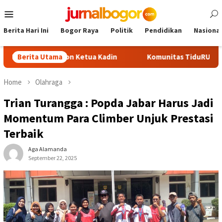
Skip
Mobile
to
Menu
content
Berita Hari Ini
Bogor Raya
Politik
Pendidikan
Nasional
adi Calon Ketua Kadin
Berita Utama
Komunitas TiduRUN Jajal Jalur Bar
Home
Olahraga
Trian Turangga : Popda Jabar Harus Jadi
Momentum Para Climber Unjuk Prestasi
Terbaik
Aga Alamanda
September 22, 2025