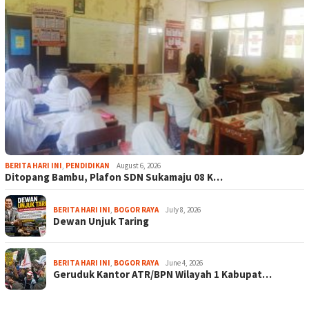
BERITA HARI INI
,
PENDIDIKAN
August 6, 2026
Ditopang Bambu, Plafon SDN Sukamaju 08 K…
BERITA HARI INI
,
BOGOR RAYA
July 8, 2026
Dewan Unjuk Taring
BERITA HARI INI
,
BOGOR RAYA
June 4, 2026
Geruduk Kantor ATR/BPN Wilayah 1 Kabupat…