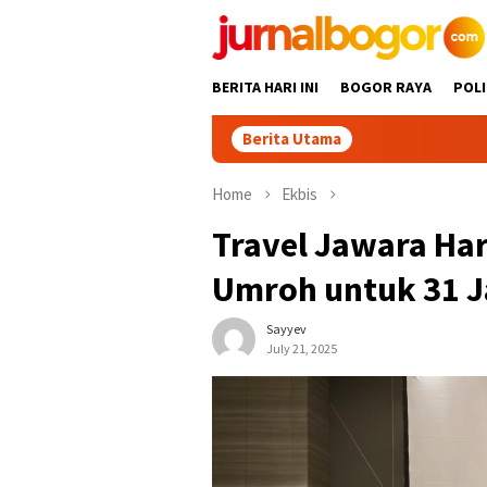
Skip
to
content
BERITA HARI INI
BOGOR RAYA
POLI
Berita Utama
13 Kel
Home
Ekbis
Travel Jawara Ha
Umroh untuk 31 J
Sayyev
July 21, 2025