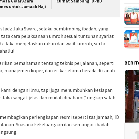
mosa Gelar Acara
Curhat Sambangi DPRD
mes untuk Jamaah Haji
Ustadz Jaka Swara, selaku pembimbing ibadah, yang
tata cara pelaksanaan umroh sesuai tuntunan syariat
z Jaka menjelaskan rukun dan wajib umroh, serta
ahallul.
BERIT
iberikan pemahaman tentang teknis perjalanan, seperti
, manajemen koper, dan etika selama berada di tanah
 kami dengan ilmu, tapi juga menumbuhkan kesiapan
z Jaka sangat jelas dan mudah dipahami,” ungkap salah
membagikan perlengkapan resmi seperti tas jamaah, ID
rjalanan. Suasana kekeluargaan dan semangat ibadah
angsung.