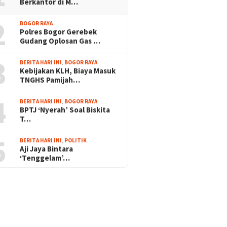
Berkantor di M…
2
BOGOR RAYA
Polres Bogor Gerebek
Gudang Oplosan Gas …
3
BERITA HARI INI
,
BOGOR RAYA
Kebijakan KLH, Biaya Masuk
TNGHS Pamijah…
4
BERITA HARI INI
,
BOGOR RAYA
BPTJ ‘Nyerah’ Soal Biskita
T…
5
BERITA HARI INI
,
POLITIK
Aji Jaya Bintara
‘Tenggelam’…