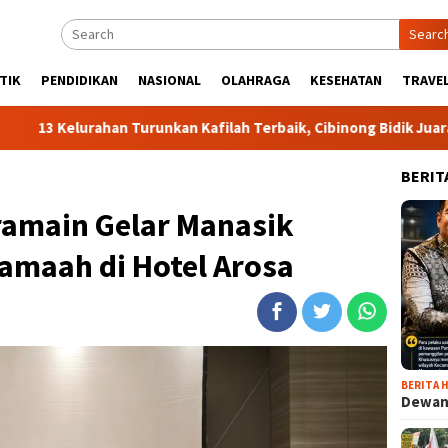
Searc
TIK
PENDIDIKAN
NASIONAL
OLAHRAGA
KESEHATAN
TRAVEL
urahan Turunkan Kafilah Terbaik, Cibinong Bidik Juara Umum MT
BERIT
ramain Gelar Manasik
amaah di Hotel Arosa
BERITA H
Dewan