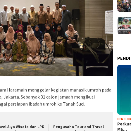
PENDI
wara Haramain menggelar kegiatan manasik umroh pada
sa, Jakarta. Sebanyak 31 calon jamaah mengikuti
gai persiapan ibadah umroh ke Tanah Suci.
PENDIDI
Perkua
avel Alya Wisata dan LPK
Pengusaha Tour and Travel
Ma…