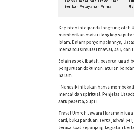
Trans Globalindo Travel Siap
Lu
Berikan Pelayanan Prima
Ga
Kegiatan ini dipandu langsung oleh 
memberikan materi lengkap seputar 
Islam. Dalam penyampaiannya, Ustad
memandu simulasi thawaf, sa’i, dan t
Selain aspek ibadah, peserta juga d
pengurusan dokumen, aturan bandara
haram.
“Manasik ini bukan hanya membekali
mental dan spiritual. Penjelas Ustad
satu peserta, Supri.
Travel Umroh Jawara Haramain juga 
card, buku panduan, serta jadwal pe
terasa kuat sepanjang kegiatan berl