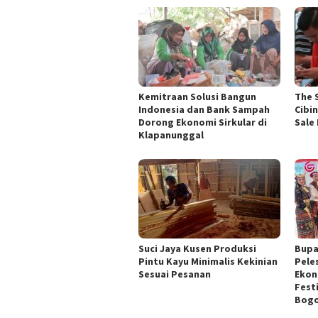
Kemitraan Solusi Bangun
The 
Indonesia dan Bank Sampah
Cibi
Dorong Ekonomi Sirkular di
Sale
Klapanunggal
Suci Jaya Kusen Produksi
Bupa
Pintu Kayu Minimalis Kekinian
Pele
Sesuai Pesanan
Ekon
Fest
Bog