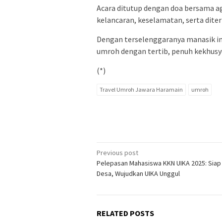
Acara ditutup dengan doa bersama ag
kelancaran, keselamatan, serta diter
Dengan terselenggaranya manasik in
umroh dengan tertib, penuh kekhus
(*)
Travel Umroh Jawara Haramain
umroh
Post
Previous post
Pelepasan Mahasiswa KKN UIKA 2025: Siap
navigation
Desa, Wujudkan UIKA Unggul
RELATED POSTS