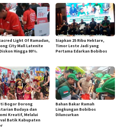
Sacred Light Of Ramadan,
Siapkan 25 Ribu Hektare,
nong City Mall Latenite
Timor Leste Jadi yang
 Diskon Hingga 80%.
Pertama Edarkan Bobibos
ti Bogor Dorong
Bahan Bakar Ramah
starian Budaya dan
Lingkungan Bobibos
omi Kreatif, Melalui
Diluncurkan
ival Batik Kabupaten
or