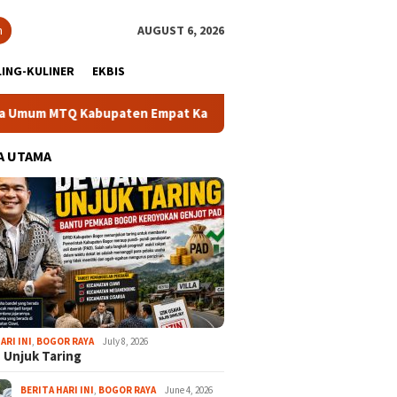
h
AUGUST 6, 2026
ING-KULINER
EKBIS
Q Kabupaten Empat Kali Beruntun
Bupati Rudy Susmanto: 
A UTAMA
ARI INI
,
BOGOR RAYA
July 8, 2026
 Unjuk Taring
BERITA HARI INI
,
BOGOR RAYA
June 4, 2026