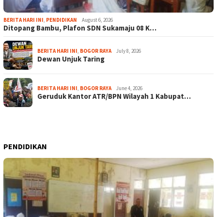
BERITA HARI INI
,
PENDIDIKAN
August 6, 2026
Ditopang Bambu, Plafon SDN Sukamaju 08 K…
BERITA HARI INI
,
BOGOR RAYA
July 8, 2026
Dewan Unjuk Taring
BERITA HARI INI
,
BOGOR RAYA
June 4, 2026
Geruduk Kantor ATR/BPN Wilayah 1 Kabupat…
PENDIDIKAN