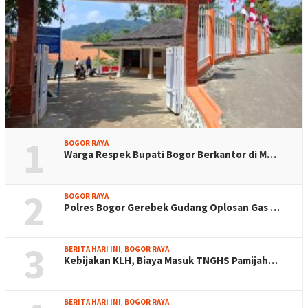
1
BOGOR RAYA
Warga Respek Bupati Bogor Berkantor di M…
2
BOGOR RAYA
Polres Bogor Gerebek Gudang Oplosan Gas …
3
BERITA HARI INI
,
BOGOR RAYA
Kebijakan KLH, Biaya Masuk TNGHS Pamijah…
BERITA HARI INI
,
BOGOR RAYA