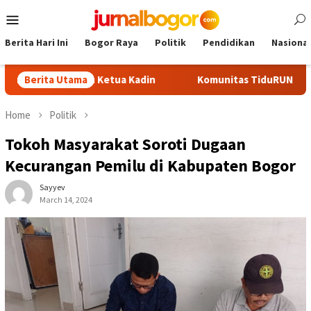
Skip
Mobile
to
Menu
content
Berita Hari Ini
Bogor Raya
Politik
Pendidikan
Nasional
 Calon Ketua Kadin
Berita Utama
Komunitas TiduRUN Jajal Jalur Baru Tr
Home
Politik
Tokoh Masyarakat Soroti Dugaan
Kecurangan Pemilu di Kabupaten Bogor
Sayyev
March 14, 2024