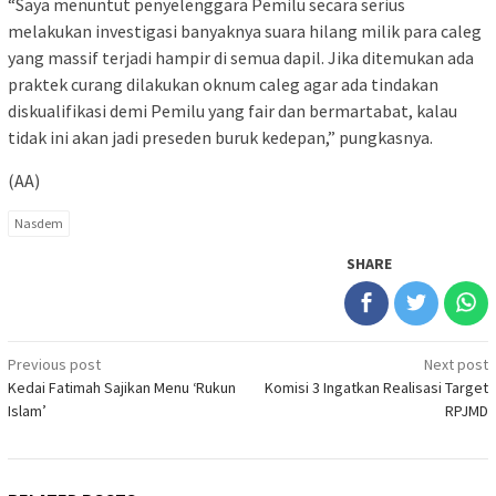
“Saya menuntut penyelenggara Pemilu secara serius
melakukan investigasi banyaknya suara hilang milik para caleg
yang massif terjadi hampir di semua dapil. Jika ditemukan ada
praktek curang dilakukan oknum caleg agar ada tindakan
diskualifikasi demi Pemilu yang fair dan bermartabat, kalau
tidak ini akan jadi preseden buruk kedepan,” pungkasnya.
(AA)
Nasdem
SHARE
Post
Previous post
Next post
Kedai Fatimah Sajikan Menu ‘Rukun
Komisi 3 Ingatkan Realisasi Target
navigation
Islam’
RPJMD