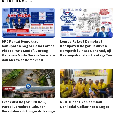
RELATED POSTS
DPC Partai Demokrat
Lomba Rakyat Demokrat
Kabupaten Bogor Gelar Lomba
Kabupaten Bogor Hadirkan
Pidato “AHY Muda”, Dorong
Kompetisi Lintas Generasi, Uji
Generasi Muda Berani Bersuara
Kekompakan dan Strategi Tim
dan Merawat Demokrasi
Ekspedisi Bogor Biru ke-5,
Rusli Dipastikan Kembali
Partai Demokrat Lakukan
Nahkodai Golkar Kota Bogor
Bersih-bersih Sungai di Jasinga