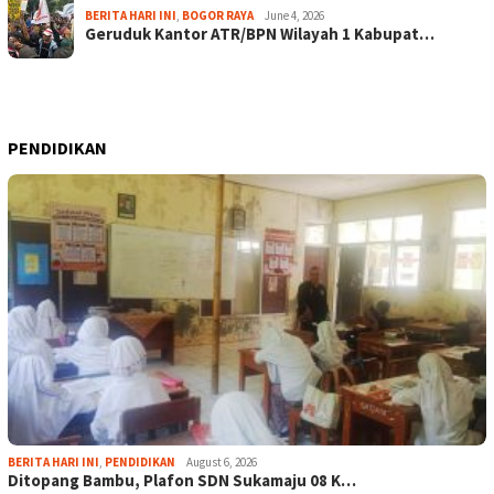
BERITA HARI INI
,
BOGOR RAYA
June 4, 2026
Geruduk Kantor ATR/BPN Wilayah 1 Kabupat…
PENDIDIKAN
BERITA HARI INI
,
PENDIDIKAN
August 6, 2026
Ditopang Bambu, Plafon SDN Sukamaju 08 K…