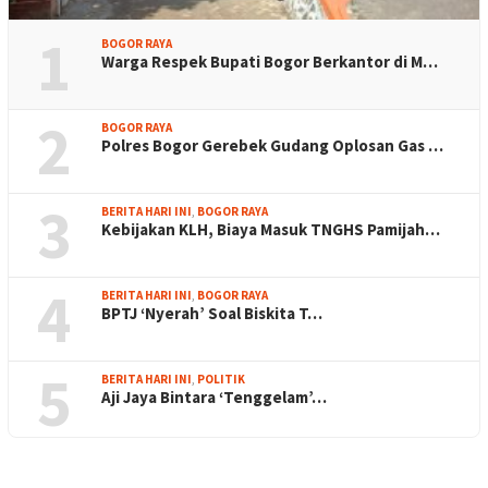
1
BOGOR RAYA
Warga Respek Bupati Bogor Berkantor di M…
2
BOGOR RAYA
Polres Bogor Gerebek Gudang Oplosan Gas …
3
BERITA HARI INI
,
BOGOR RAYA
Kebijakan KLH, Biaya Masuk TNGHS Pamijah…
4
BERITA HARI INI
,
BOGOR RAYA
BPTJ ‘Nyerah’ Soal Biskita T…
5
BERITA HARI INI
,
POLITIK
Aji Jaya Bintara ‘Tenggelam’…