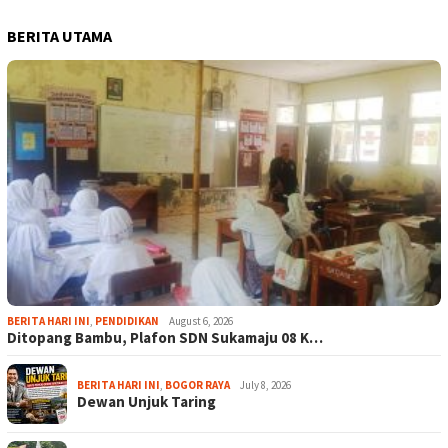
BERITA UTAMA
BERITA HARI INI
,
PENDIDIKAN
August 6, 2026
Ditopang Bambu, Plafon SDN Sukamaju 08 K…
BERITA HARI INI
,
BOGOR RAYA
July 8, 2026
Dewan Unjuk Taring