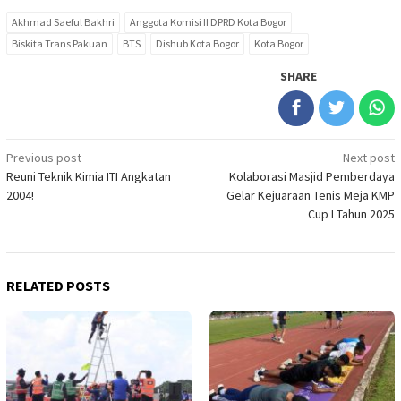
Akhmad Saeful Bakhri
Anggota Komisi II DPRD Kota Bogor
Biskita Trans Pakuan
BTS
Dishub Kota Bogor
Kota Bogor
SHARE
Post
Previous post
Next post
Reuni Teknik Kimia ITI Angkatan
Kolaborasi Masjid Pemberdaya
navigation
2004!
Gelar Kejuaraan Tenis Meja KMP
Cup I Tahun 2025
RELATED POSTS