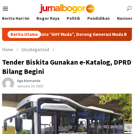
Skip
Mobile
to
Menu
content
Berita Hari Ini
Bogor Raya
Politik
Pendidikan
Nasional
ba Pidato “AHY Muda”, Dorong Generasi Muda Berani Bersuara d
Berita Utama
Home
Uncategorized
Tender Biskita Gunakan e-Katalog, DPRD
Bilang Begini
Aga Alamanda
January 19, 2025