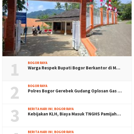
1
BOGOR RAYA
Warga Respek Bupati Bogor Berkantor di M…
2
BOGOR RAYA
Polres Bogor Gerebek Gudang Oplosan Gas …
3
BERITA HARI INI
,
BOGOR RAYA
Kebijakan KLH, Biaya Masuk TNGHS Pamijah…
BERITA HARI INI
,
BOGOR RAYA