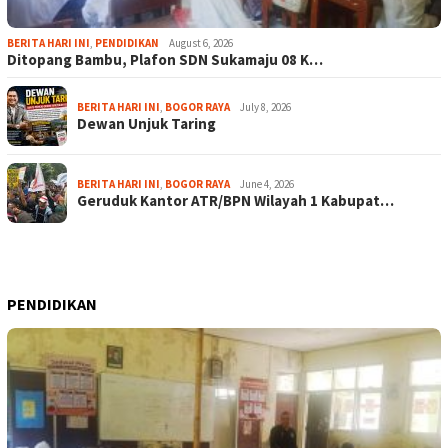
BERITA HARI INI
,
PENDIDIKAN
August 6, 2026
Ditopang Bambu, Plafon SDN Sukamaju 08 K…
BERITA HARI INI
,
BOGOR RAYA
July 8, 2026
Dewan Unjuk Taring
BERITA HARI INI
,
BOGOR RAYA
June 4, 2026
Geruduk Kantor ATR/BPN Wilayah 1 Kabupat…
PENDIDIKAN