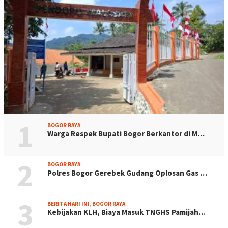
1
BOGOR RAYA
Warga Respek Bupati Bogor Berkantor di M…
2
BOGOR RAYA
Polres Bogor Gerebek Gudang Oplosan Gas …
3
BERITA HARI INI
,
BOGOR RAYA
Kebijakan KLH, Biaya Masuk TNGHS Pamijah…