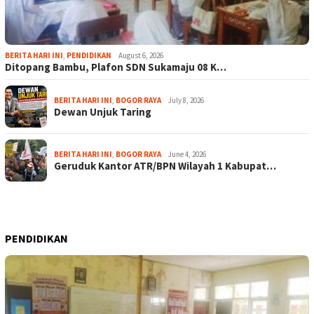
BERITA HARI INI
,
PENDIDIKAN
August 6, 2026
Ditopang Bambu, Plafon SDN Sukamaju 08 K…
BERITA HARI INI
,
BOGOR RAYA
July 8, 2026
Dewan Unjuk Taring
BERITA HARI INI
,
BOGOR RAYA
June 4, 2026
Geruduk Kantor ATR/BPN Wilayah 1 Kabupat…
PENDIDIKAN