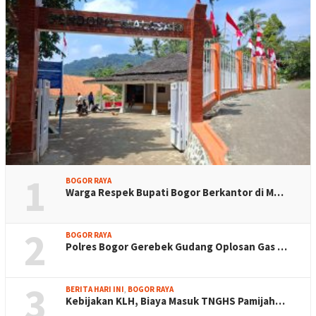
1
BOGOR RAYA
Warga Respek Bupati Bogor Berkantor di M…
2
BOGOR RAYA
Polres Bogor Gerebek Gudang Oplosan Gas …
3
BERITA HARI INI
,
BOGOR RAYA
Kebijakan KLH, Biaya Masuk TNGHS Pamijah…