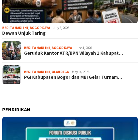
BERITA HARI INI
,
BOGOR RAYA
July 8, 2026
Dewan Unjuk Taring
BERITA HARI INI
,
BOGOR RAYA
June 4, 2026
Geruduk Kantor ATR/BPN Wilayah 1 Kabupat…
BERITA HARI INI
,
OLAHRAGA
May 14, 2026
PGI Kabupaten Bogor dan MBI Gelar Turnam…
PENDIDIKAN