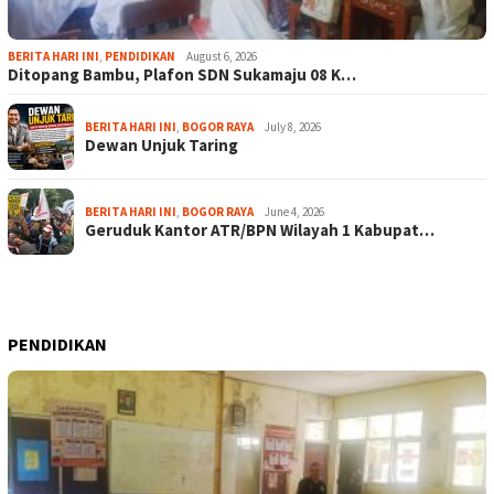
BERITA HARI INI
,
PENDIDIKAN
August 6, 2026
Ditopang Bambu, Plafon SDN Sukamaju 08 K…
BERITA HARI INI
,
BOGOR RAYA
July 8, 2026
Dewan Unjuk Taring
BERITA HARI INI
,
BOGOR RAYA
June 4, 2026
Geruduk Kantor ATR/BPN Wilayah 1 Kabupat…
PENDIDIKAN