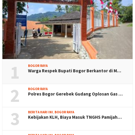
1
BOGOR RAYA
Warga Respek Bupati Bogor Berkantor di M…
2
BOGOR RAYA
Polres Bogor Gerebek Gudang Oplosan Gas …
3
BERITA HARI INI
,
BOGOR RAYA
Kebijakan KLH, Biaya Masuk TNGHS Pamijah…