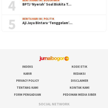
4
BERITA HARI INI
,
BOGOR RAYA
BPTJ ‘Nyerah’ Soal Biskita T…
5
BERITA HARI INI
,
POLITIK
Aji Jaya Bintara ‘Tenggelam’…
INDEKS
KODE ETIK
KARIR
REDAKSI
PRIVACY POLICY
DISCLAIMER
TENTANG KAMI
KONTAK KAMI
FORM PENGADUAN
PEDOMAN MEDIA SIBER
SOCIAL NETWORK