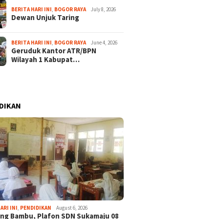
BERITA HARI INI
,
BOGOR RAYA
July 8, 2026
Dewan Unjuk Taring
BERITA HARI INI
,
BOGOR RAYA
June 4, 2026
Geruduk Kantor ATR/BPN
Wilayah 1 Kabupat…
DIKAN
ARI INI
,
PENDIDIKAN
August 6, 2026
ng Bambu, Plafon SDN Sukamaju 08