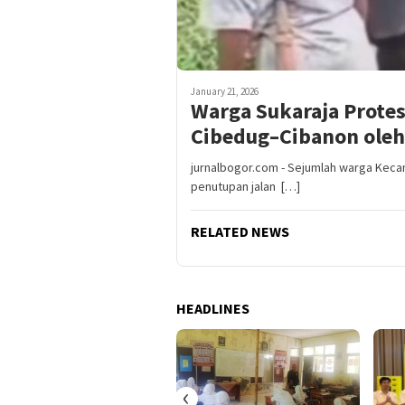
January 21, 2026
Warga Sukaraja Prote
Cibedug–Cibanon ole
jurnalbogor.com - Sejumlah warga Keca
penutupan jalan […]
RELATED NEWS
HEADLINES
‹