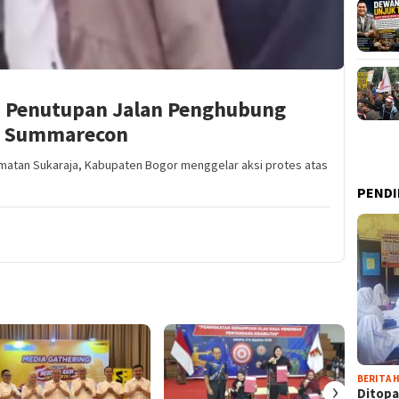
s Penutupan Jalan Penghubung
h Summarecon
matan Sukaraja, Kabupaten Bogor menggelar aksi protes atas
PENDI
BERITA H
›
Ditopa