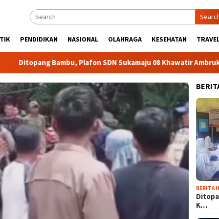
Searc
TIK
PENDIDIKAN
NASIONAL
OLAHRAGA
KESEHATAN
TRAVEL
opang Bambu, Plafon SDN Sukamaju 08 Khawatir Ambruk
BERIT
BERITA H
Ditopa
K…