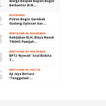
1
Warga Respek Bupati Bogor
Berkantor di M…
2
BOGOR RAYA
Polres Bogor Gerebek
Gudang Oplosan Gas …
3
BERITA HARI INI
,
BOGOR RAYA
Kebijakan KLH, Biaya Masuk
TNGHS Pamijah…
4
BERITA HARI INI
,
BOGOR RAYA
BPTJ ‘Nyerah’ Soal Biskita
T…
5
BERITA HARI INI
,
POLITIK
Aji Jaya Bintara
‘Tenggelam’…