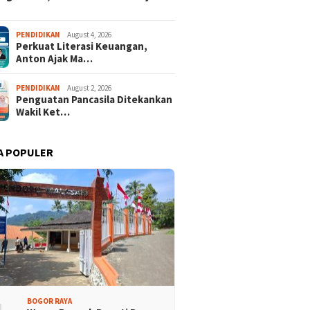
Promosi Wisata,
Kajari Denny Achmad Dukung
PENDIDIKAN
August 4, 2026
Perkuat Literasi Keuangan,
n Peserta Ikuti Tour
Pembangunan Wisma dan
Anton Ajak Ma…
ri Halimun Salak 2026
Sarana Latihan Atlet NPCI
PENDIDIKAN
August 2, 2026
Penguatan Pancasila Ditekankan
Wakil Ket…
A POPULER
BOGOR RAYA