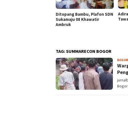
Adir
Ditopang Bambu, Plafon SDN
Tawa
Sukamaju 08 Khawatir
Ambruk
TAG:
SUMMARECON BOGOR
BOGOR
Warg
Peng
jurna
Bogor