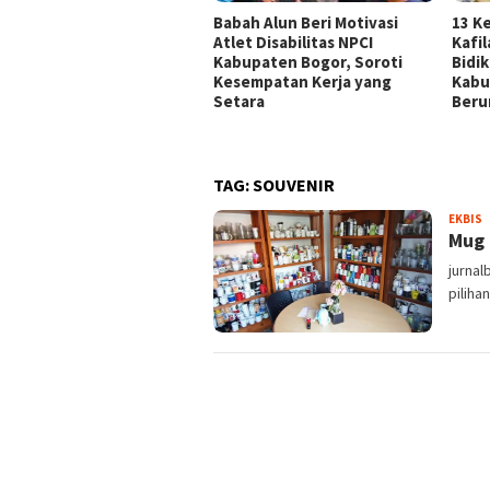
Babah Alun Beri Motivasi
13 K
Atlet Disabilitas NPCI
Kafi
Kabupaten Bogor, Soroti
Bidi
Kesempatan Kerja yang
Kabu
Setara
Beru
TAG:
SOUVENIR
S
EKBIS
Mug 
jurnal
piliha