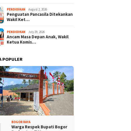
ra Merah Putih
Ketua KONI Apresiasi Atlet
PENDIDIKAN
August 2, 2026
sa Terbentang Megah
Panjat Tebing Terlibat
Penguatan Pancasila Ditekankan
dion Pakansari
Pengibaran Merah Putih
Wakil Ket…
Raksasa
PENDIDIKAN
July 29, 2026
Ancam Masa Depan Anak, Wakil
Ketua Komis…
A POPULER
1
BOGOR RAYA
Warga Respek Bupati Bogor