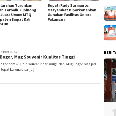
elurahan Turunkan
Bupati Rudy Susmanto:
Bende
lah Terbaik, Cibinong
Masyarakat Diperkenankan
Raksa
k Juara Umum MTQ
Gunakan Fasilitas Gelora
di Sta
paten Empat Kali
Pakansari
ntun
BERIT
ayyev
August 28, 2024
Bogor, Mug Souvenir Kualitas Tinggi
bogor.com – Butuh souvenir dari mug?. Nah, Mug Bogor bisa jadi
n tepat karena bisa […]