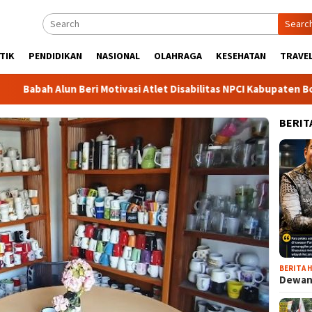
Searc
TIK
PENDIDIKAN
NASIONAL
OLAHRAGA
KESEHATAN
TRAVEL
 Alun Beri Motivasi Atlet Disabilitas NPCI Kabupaten Bogor, Sor
BERIT
BERITA H
Dewan