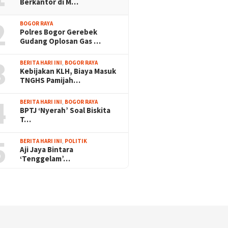
Berkantor di M…
2
BOGOR RAYA
Polres Bogor Gerebek
Gudang Oplosan Gas …
3
BERITA HARI INI
,
BOGOR RAYA
Kebijakan KLH, Biaya Masuk
TNGHS Pamijah…
4
BERITA HARI INI
,
BOGOR RAYA
BPTJ ‘Nyerah’ Soal Biskita
T…
5
BERITA HARI INI
,
POLITIK
Aji Jaya Bintara
‘Tenggelam’…