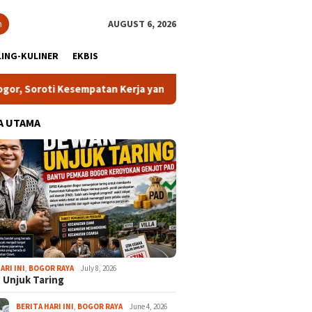
h
AUGUST 6, 2026
ING-KULINER
EKBIS
oti Kesempatan Kerja yang Setara
13 Kelurahan Turunkan 
A UTAMA
ARI INI
,
BOGOR RAYA
July 8, 2026
 Unjuk Taring
BERITA HARI INI
,
BOGOR RAYA
June 4, 2026