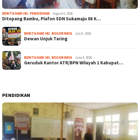
BERITA HARI INI
,
PENDIDIKAN
August 6, 2026
Ditopang Bambu, Plafon SDN Sukamaju 08 K…
BERITA HARI INI
,
BOGOR RAYA
July 8, 2026
Dewan Unjuk Taring
BERITA HARI INI
,
BOGOR RAYA
June 4, 2026
Geruduk Kantor ATR/BPN Wilayah 1 Kabupat…
PENDIDIKAN