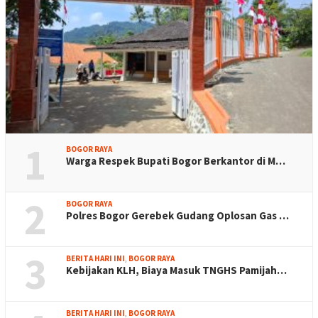
1
BOGOR RAYA
Warga Respek Bupati Bogor Berkantor di M…
2
BOGOR RAYA
Polres Bogor Gerebek Gudang Oplosan Gas …
3
BERITA HARI INI
,
BOGOR RAYA
Kebijakan KLH, Biaya Masuk TNGHS Pamijah…
BERITA HARI INI
,
BOGOR RAYA