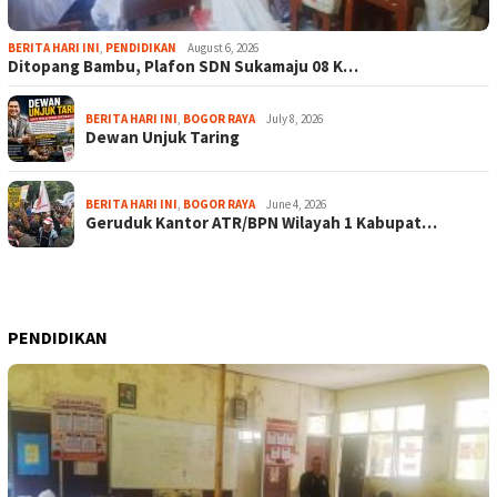
BERITA HARI INI
,
PENDIDIKAN
August 6, 2026
Ditopang Bambu, Plafon SDN Sukamaju 08 K…
BERITA HARI INI
,
BOGOR RAYA
July 8, 2026
Dewan Unjuk Taring
BERITA HARI INI
,
BOGOR RAYA
June 4, 2026
Geruduk Kantor ATR/BPN Wilayah 1 Kabupat…
PENDIDIKAN