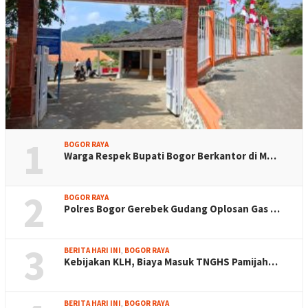
1
BOGOR RAYA
Warga Respek Bupati Bogor Berkantor di M…
2
BOGOR RAYA
Polres Bogor Gerebek Gudang Oplosan Gas …
3
BERITA HARI INI
,
BOGOR RAYA
Kebijakan KLH, Biaya Masuk TNGHS Pamijah…
BERITA HARI INI
,
BOGOR RAYA