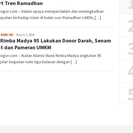
rt Tren Ramadhan
lbogor.com – Dalam upaya memperdalam dan meningkatkan
yatan terhadap Islam di bulan suci Ramadhan 1445H, […]
Sayyev
 HARI INI
March 3, 2024
i Rimba Madya 95 Lakukan Donor Darah, Senam
at dan Pameran UMKM
bogor.com – Ikatan Alumni (Iluni) Rimba Madya angkatan 95
lar kegiatan rutin tiga bulanan dengan […]