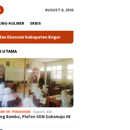
h
AUGUST 8, 2026
ING-KULINER
EKBIS
onomi Kabupaten Bogor
Tour Malasari Halimun Salak Kian D
A UTAMA
ARI INI
,
PENDIDIKAN
August 6, 2026
ng Bambu, Plafon SDN Sukamaju 08