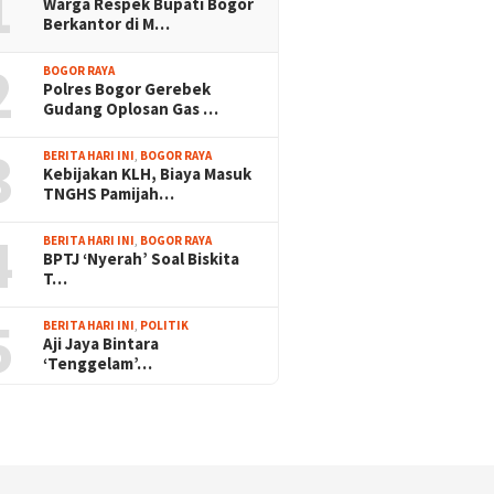
1
Warga Respek Bupati Bogor
Berkantor di M…
2
BOGOR RAYA
Polres Bogor Gerebek
Gudang Oplosan Gas …
3
BERITA HARI INI
,
BOGOR RAYA
Kebijakan KLH, Biaya Masuk
TNGHS Pamijah…
4
BERITA HARI INI
,
BOGOR RAYA
BPTJ ‘Nyerah’ Soal Biskita
T…
5
BERITA HARI INI
,
POLITIK
Aji Jaya Bintara
‘Tenggelam’…