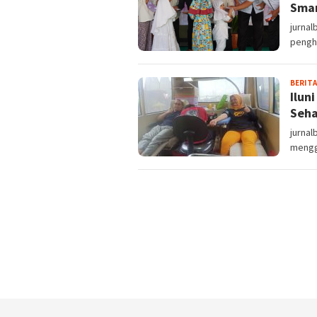
Sma
jurna
pengha
BERITA
Ilun
Seh
jurnal
mengge