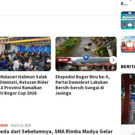
K…
›
BERIT
 Malasari Halimun Salak
Ekspedisi Bogor Biru ke-5,
Eksped
 Diminati, Ratusan Rider
Partai Demokrat Lakukan
Pangr
 18 Provinsi Ramaikan
Bersih-bersih Sungai di
Masyar
ti Bogor Cup 2026
Jasinga
Samp
Sayyev
DIKAN
March 31, 2024
eda dari Sebelumnya, SMA Rimba Madya Gelar