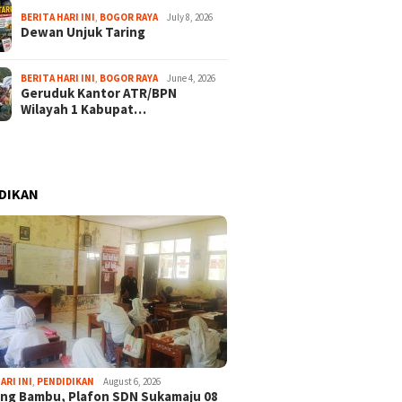
BERITA HARI INI
,
BOGOR RAYA
July 8, 2026
Dewan Unjuk Taring
BERITA HARI INI
,
BOGOR RAYA
June 4, 2026
Geruduk Kantor ATR/BPN
Wilayah 1 Kabupat…
DIKAN
ARI INI
,
PENDIDIKAN
August 6, 2026
ng Bambu, Plafon SDN Sukamaju 08