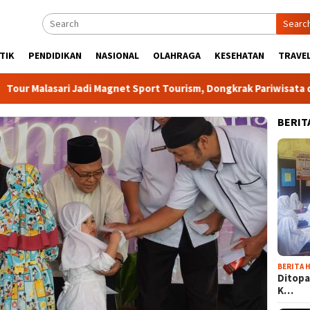
Searc
TIK
PENDIDIKAN
NASIONAL
OLAHRAGA
KESEHATAN
TRAVEL
alasari Jadi Magnet Sport Tourism, Dongkrak Pariwisata dan Ek
BERIT
BERITA H
Ditopa
K…