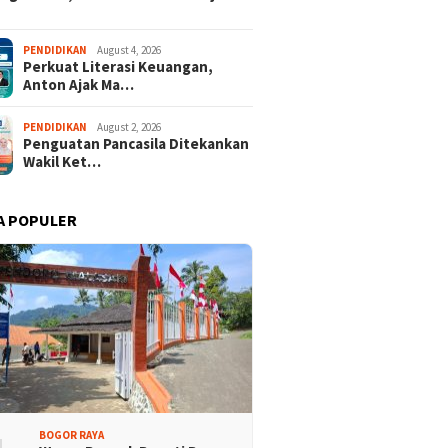
PENDIDIKAN
August 4, 2026
Perkuat Literasi Keuangan,
Anton Ajak Ma…
PENDIDIKAN
August 2, 2026
Penguatan Pancasila Ditekankan
Wakil Ket…
A POPULER
isi Bogor Biru di
Jelang Mukab IX KADIN
adin Bangun Kesadaran
Kabupaten Bogor, PHRI Bulat
akat Sungai Bebas
Dukung Ridwan Rusliadi
ah
BOGOR RAYA