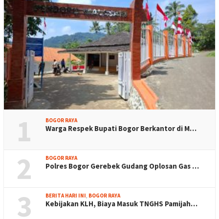
1
BOGOR RAYA
Warga Respek Bupati Bogor Berkantor di M…
2
BOGOR RAYA
Polres Bogor Gerebek Gudang Oplosan Gas …
3
BERITA HARI INI
,
BOGOR RAYA
Kebijakan KLH, Biaya Masuk TNGHS Pamijah…