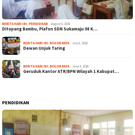
BERITA HARI INI
,
PENDIDIKAN
August 6, 2026
Ditopang Bambu, Plafon SDN Sukamaju 08 K…
BERITA HARI INI
,
BOGOR RAYA
July 8, 2026
Dewan Unjuk Taring
BERITA HARI INI
,
BOGOR RAYA
June 4, 2026
Geruduk Kantor ATR/BPN Wilayah 1 Kabupat…
PENDIDIKAN