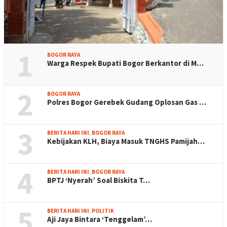
1
BOGOR RAYA
Warga Respek Bupati Bogor Berkantor di M…
2
BOGOR RAYA
Polres Bogor Gerebek Gudang Oplosan Gas …
3
BERITA HARI INI
,
BOGOR RAYA
Kebijakan KLH, Biaya Masuk TNGHS Pamijah…
4
BERITA HARI INI
,
BOGOR RAYA
BPTJ ‘Nyerah’ Soal Biskita T…
5
BERITA HARI INI
,
POLITIK
Aji Jaya Bintara ‘Tenggelam’…