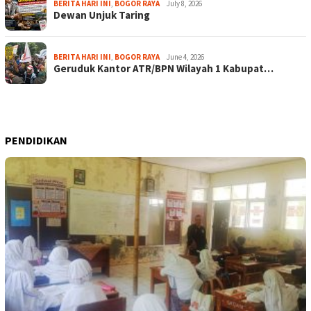
BERITA HARI INI
,
BOGOR RAYA
July 8, 2026
Dewan Unjuk Taring
BERITA HARI INI
,
BOGOR RAYA
June 4, 2026
Geruduk Kantor ATR/BPN Wilayah 1 Kabupat…
PENDIDIKAN