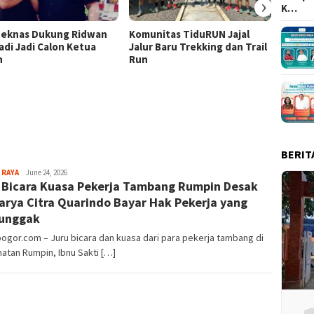
›
K…
eknas Dukung Ridwan
Komunitas TiduRUN Jajal
DPC Pa
adi Jadi Calon Ketua
Jalur Baru Trekking dan Trail
Kabup
n
Run
Lomba
Doron
Berani
Demok
BERIT
Sayyev
 RAYA
June 24, 2026
 Bicara Kuasa Pekerja Tambang Rumpin Desak
arya Citra Quarindo Bayar Hak Pekerja yang
unggak
bogor.com – Juru bicara dan kuasa dari para pekerja tambang di
atan Rumpin, Ibnu Sakti […]