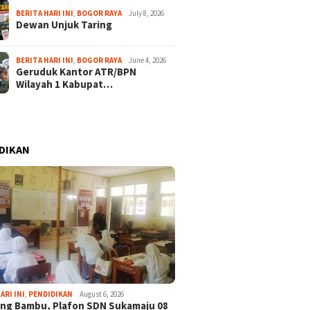
BERITA HARI INI
,
BOGOR RAYA
July 8, 2026
Dewan Unjuk Taring
BERITA HARI INI
,
BOGOR RAYA
June 4, 2026
Geruduk Kantor ATR/BPN
Wilayah 1 Kabupat…
DIKAN
ARI INI
,
PENDIDIKAN
August 6, 2026
ng Bambu, Plafon SDN Sukamaju 08