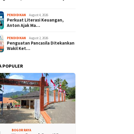
rtai Demokrat
Lomba Rakyat Demokrat
PENDIDIKAN
August 4, 2026
Perkuat Literasi Keuangan,
aten Bogor Gelar
Kabupaten Bogor Hadirkan
Anton Ajak Ma…
 Pidato “AHY Muda”,
Kompetisi Lintas Generasi,
g Generasi Muda
Uji Kekompakan dan Strategi
 Bersuara dan Merawat
Tim
PENDIDIKAN
August 2, 2026
rasi
Penguatan Pancasila Ditekankan
Wakil Ket…
A POPULER
BOGOR RAYA