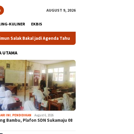
h
AUGUST 9, 2026
ING-KULINER
EKBIS
 Bakal jadi Agenda Tahunan
Gabpeknas Dukung Ridwan Rus
A UTAMA
ARI INI
,
PENDIDIKAN
August 6, 2026
ng Bambu, Plafon SDN Sukamaju 08