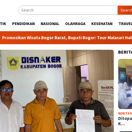
Searc
TIK
PENDIDIKAN
NASIONAL
OLAHRAGA
KESEHATAN
TRAVEL
n Wisata Bogor Barat, Bupati Bogor: Tour Malasari Halimun Salak
BERIT
BERITA H
Ditopa
K…