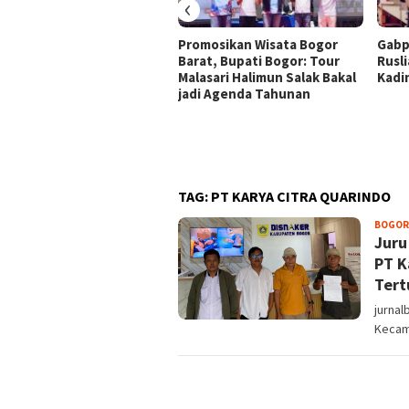
‹
Promosikan Wisata Bogor
Gabp
Barat, Bupati Bogor: Tour
Rusli
Malasari Halimun Salak Bakal
Kadi
jadi Agenda Tahunan
TAG:
PT KARYA CITRA QUARINDO
BOGOR
Juru
PT K
Tert
jurnal
Kecam