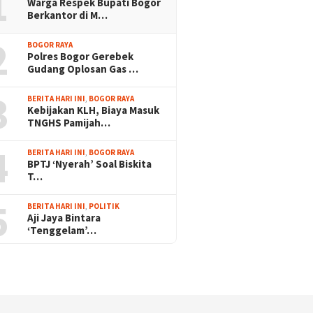
1
Warga Respek Bupati Bogor
Berkantor di M…
2
BOGOR RAYA
Polres Bogor Gerebek
Gudang Oplosan Gas …
3
BERITA HARI INI
,
BOGOR RAYA
Kebijakan KLH, Biaya Masuk
TNGHS Pamijah…
4
BERITA HARI INI
,
BOGOR RAYA
BPTJ ‘Nyerah’ Soal Biskita
T…
5
BERITA HARI INI
,
POLITIK
Aji Jaya Bintara
‘Tenggelam’…