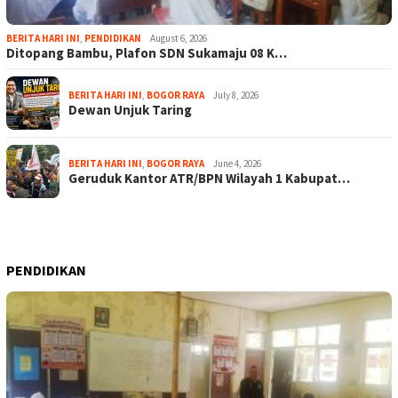
BERITA HARI INI
,
PENDIDIKAN
August 6, 2026
Ditopang Bambu, Plafon SDN Sukamaju 08 K…
BERITA HARI INI
,
BOGOR RAYA
July 8, 2026
Dewan Unjuk Taring
BERITA HARI INI
,
BOGOR RAYA
June 4, 2026
Geruduk Kantor ATR/BPN Wilayah 1 Kabupat…
PENDIDIKAN