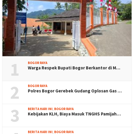
1
BOGOR RAYA
Warga Respek Bupati Bogor Berkantor di M…
2
BOGOR RAYA
Polres Bogor Gerebek Gudang Oplosan Gas …
3
BERITA HARI INI
,
BOGOR RAYA
Kebijakan KLH, Biaya Masuk TNGHS Pamijah…
BERITA HARI INI
,
BOGOR RAYA