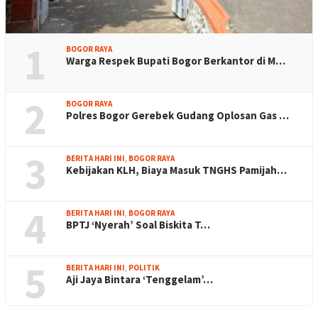
1
BOGOR RAYA
Warga Respek Bupati Bogor Berkantor di M…
2
BOGOR RAYA
Polres Bogor Gerebek Gudang Oplosan Gas …
3
BERITA HARI INI
,
BOGOR RAYA
Kebijakan KLH, Biaya Masuk TNGHS Pamijah…
4
BERITA HARI INI
,
BOGOR RAYA
BPTJ ‘Nyerah’ Soal Biskita T…
5
BERITA HARI INI
,
POLITIK
Aji Jaya Bintara ‘Tenggelam’…