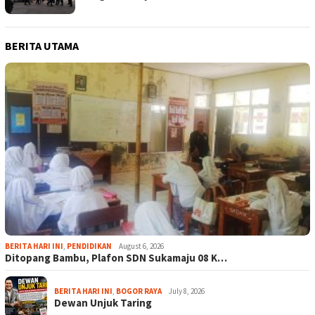
BERITA UTAMA
BERITA HARI INI
,
PENDIDIKAN
August 6, 2026
Ditopang Bambu, Plafon SDN Sukamaju 08 K…
BERITA HARI INI
,
BOGOR RAYA
July 8, 2026
Dewan Unjuk Taring