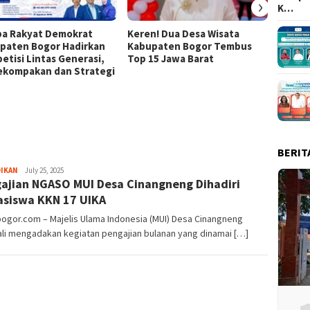
›
K…
a Rakyat Demokrat
Keren! Dua Desa Wisata
437 Ri
paten Bogor Hadirkan
Kabupaten Bogor Tembus
Ramaik
etisi Lintas Generasi,
Top 15 Jawa Barat
Tour M
Kekompakan dan Strategi
BERIT
Sayyev
DIKAN
July 25, 2025
ajian NGASO MUI Desa Cinangneng Dihadiri
siswa KKN 17 UIKA
bogor.com – Majelis Ulama Indonesia (MUI) Desa Cinangneng
li mengadakan kegiatan pengajian bulanan yang dinamai […]