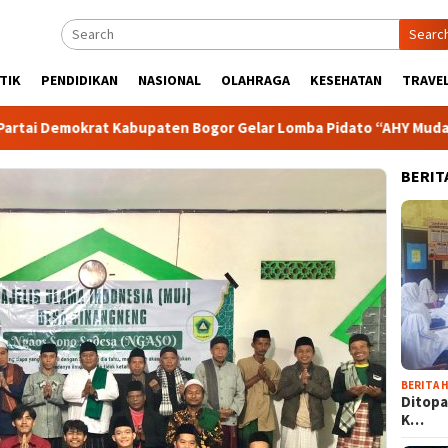
Searc
TIK
PENDIDIKAN
NASIONAL
OLAHRAGA
KESEHATAN
TRAVEL
krat Kabupaten Bogor Gelar Lomba Pidato “AHY Muda”, Dorong 
BERIT
BERITA H
Ditopa
K…