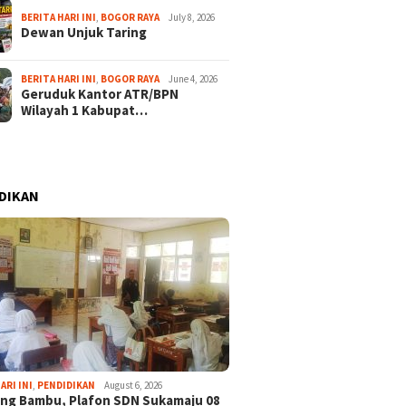
BERITA HARI INI
,
BOGOR RAYA
July 8, 2026
Dewan Unjuk Taring
BERITA HARI INI
,
BOGOR RAYA
June 4, 2026
Geruduk Kantor ATR/BPN
Wilayah 1 Kabupat…
DIKAN
ARI INI
,
PENDIDIKAN
August 6, 2026
ng Bambu, Plafon SDN Sukamaju 08