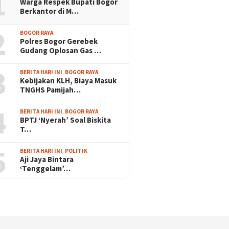
1
Warga Respek Bupati Bogor
Berkantor di M…
2
BOGOR RAYA
Polres Bogor Gerebek
Gudang Oplosan Gas …
3
BERITA HARI INI
,
BOGOR RAYA
Kebijakan KLH, Biaya Masuk
TNGHS Pamijah…
4
BERITA HARI INI
,
BOGOR RAYA
BPTJ ‘Nyerah’ Soal Biskita
T…
5
BERITA HARI INI
,
POLITIK
Aji Jaya Bintara
‘Tenggelam’…