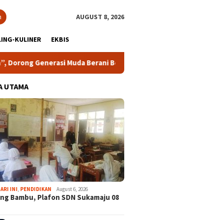
h
AUGUST 8, 2026
ING-KULINER
EKBIS
Generasi Muda Berani Bersuara dan Merawat Demokrasi
L
A UTAMA
ARI INI
,
PENDIDIKAN
August 6, 2026
ng Bambu, Plafon SDN Sukamaju 08