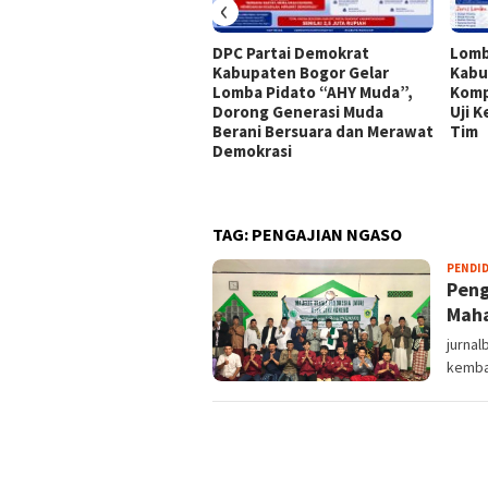
‹
DPC Partai Demokrat
Lomb
Kabupaten Bogor Gelar
Kabu
Lomba Pidato “AHY Muda”,
Komp
Dorong Generasi Muda
Uji 
Berani Bersuara dan Merawat
Tim
Demokrasi
TAG:
PENGAJIAN NGASO
PENDI
Peng
Maha
jurnal
kemba