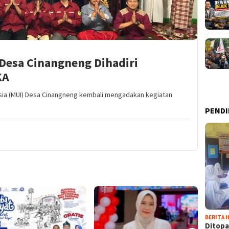
Desa Cinangneng Dihadiri
KA
esia (MUI) Desa Cinangneng kembali mengadakan kegiatan
PENDI
BERITA H
Ditopa