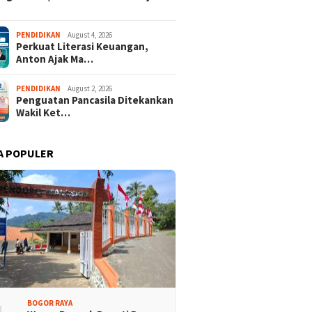
der dari 18 Provinsi
Tour Malasari Jadi Magnet
PENDIDIKAN
August 4, 2026
Perkuat Literasi Keuangan,
an Bupati Cup 2026
Sport Tourism, Dongkrak
Anton Ajak Ma…
alasari Halimun Salak
Pariwisata dan Ekonomi
Kabupaten Bogor
PENDIDIKAN
August 2, 2026
Penguatan Pancasila Ditekankan
Wakil Ket…
A POPULER
BOGOR RAYA