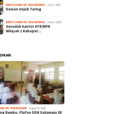
BERITA HARI INI
,
BOGOR RAYA
July 8, 2026
Dewan Unjuk Taring
BERITA HARI INI
,
BOGOR RAYA
June 4, 2026
Geruduk Kantor ATR/BPN
Wilayah 1 Kabupat…
DIKAN
ARI INI
,
PENDIDIKAN
August 6, 2026
ng Bambu, Plafon SDN Sukamaju 08