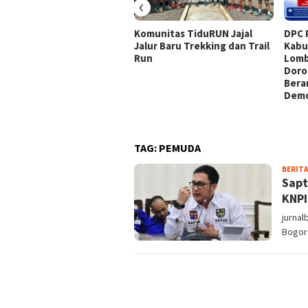
‹
Komunitas TiduRUN Jajal
DPC 
Jalur Baru Trekking dan Trail
Kabu
Run
Lomb
Doro
Bera
Demo
TAG:
PEMUDA
BERITA
Sapt
KNPI
jurnal
Bogor