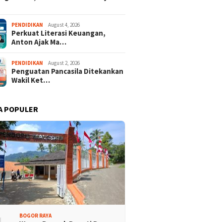
 Dua Desa Wisata
437 Rider dari 18 Provinsi
PENDIDIKAN
August 4, 2026
Perkuat Literasi Keuangan,
aten Bogor Tembus
Ramaikan Bupati Cup 2026
Anton Ajak Ma…
 Jawa Barat
Tour Malasari Halimun Salak
PENDIDIKAN
August 2, 2026
Penguatan Pancasila Ditekankan
Wakil Ket…
A POPULER
BOGOR RAYA