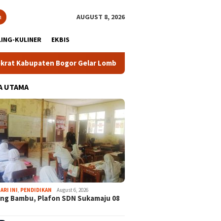
h
AUGUST 8, 2026
ING-KULINER
EKBIS
paten Bogor Gelar Lomba Pidato “AHY Muda”, Dorong Generasi M
A UTAMA
ARI INI
,
PENDIDIKAN
August 6, 2026
ng Bambu, Plafon SDN Sukamaju 08