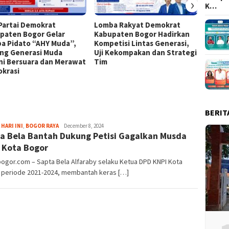
›
K…
Partai Demokrat
Lomba Rakyat Demokrat
Keren!
paten Bogor Gelar
Kabupaten Bogor Hadirkan
Kabup
a Pidato “AHY Muda”,
Kompetisi Lintas Generasi,
Top 15
ng Generasi Muda
Uji Kekompakan dan Strategi
ni Bersuara dan Merawat
Tim
krasi
BERIT
Fredy
 HARI INI
,
BOGOR RAYA
December 8, 2024
a Bela Bantah Dukung Petisi Gagalkan Musda
Kristianto
 Kota Bogor
bogor.com – Sapta Bela Alfaraby selaku Ketua DPD KNPI Kota
 periode 2021-2024, membantah keras […]