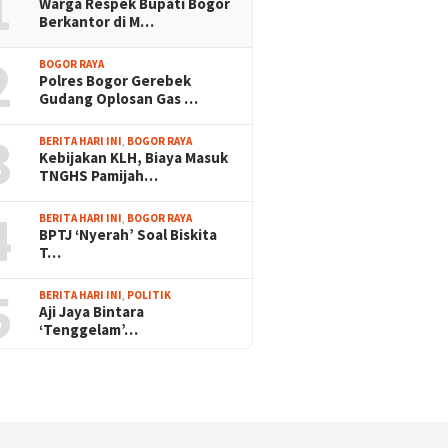
1
Warga Respek Bupati Bogor
Berkantor di M…
2
BOGOR RAYA
Polres Bogor Gerebek
Gudang Oplosan Gas …
3
BERITA HARI INI
,
BOGOR RAYA
Kebijakan KLH, Biaya Masuk
TNGHS Pamijah…
4
BERITA HARI INI
,
BOGOR RAYA
BPTJ ‘Nyerah’ Soal Biskita
T…
5
BERITA HARI INI
,
POLITIK
Aji Jaya Bintara
‘Tenggelam’…