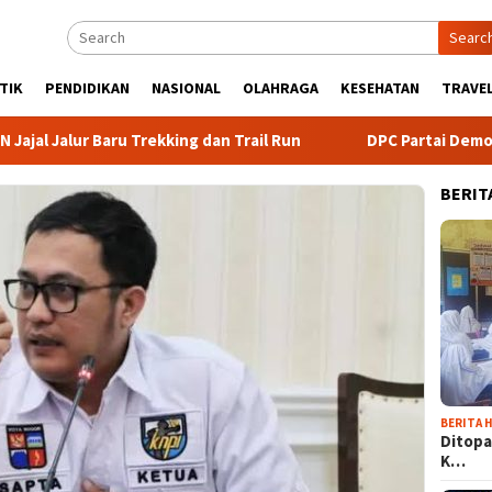
Searc
TIK
PENDIDIKAN
NASIONAL
OLAHRAGA
KESEHATAN
TRAVEL
r Baru Trekking dan Trail Run
DPC Partai Demokrat Kabu
BERIT
BERITA H
Ditopa
K…