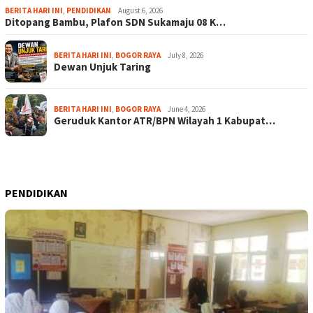
BERITA HARI INI
,
PENDIDIKAN
August 6, 2026
Ditopang Bambu, Plafon SDN Sukamaju 08 K…
BERITA HARI INI
,
BOGOR RAYA
July 8, 2026
Dewan Unjuk Taring
BERITA HARI INI
,
BOGOR RAYA
June 4, 2026
Geruduk Kantor ATR/BPN Wilayah 1 Kabupat…
PENDIDIKAN