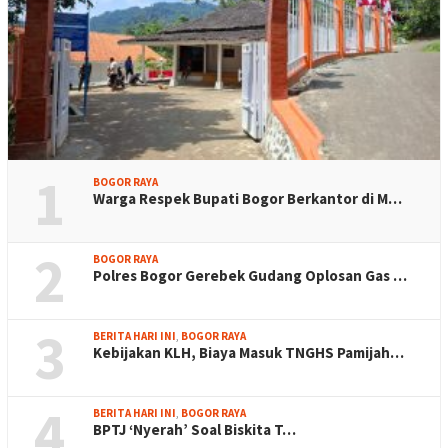
1
BOGOR RAYA
Warga Respek Bupati Bogor Berkantor di M…
2
BOGOR RAYA
Polres Bogor Gerebek Gudang Oplosan Gas …
3
BERITA HARI INI
,
BOGOR RAYA
Kebijakan KLH, Biaya Masuk TNGHS Pamijah…
4
BERITA HARI INI
,
BOGOR RAYA
BPTJ ‘Nyerah’ Soal Biskita T…