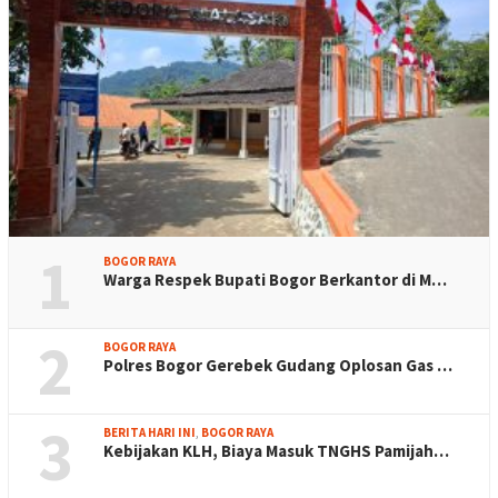
1
BOGOR RAYA
Warga Respek Bupati Bogor Berkantor di M…
2
BOGOR RAYA
Polres Bogor Gerebek Gudang Oplosan Gas …
3
BERITA HARI INI
,
BOGOR RAYA
Kebijakan KLH, Biaya Masuk TNGHS Pamijah…