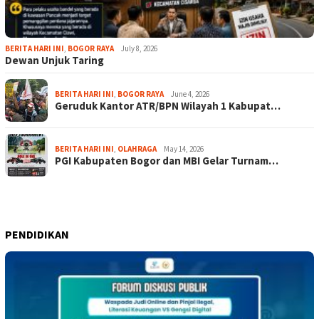
BERITA HARI INI
,
BOGOR RAYA
July 8, 2026
Dewan Unjuk Taring
BERITA HARI INI
,
BOGOR RAYA
June 4, 2026
Geruduk Kantor ATR/BPN Wilayah 1 Kabupat…
BERITA HARI INI
,
OLAHRAGA
May 14, 2026
PGI Kabupaten Bogor dan MBI Gelar Turnam…
PENDIDIKAN