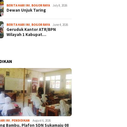
BERITA HARI INI
,
BOGOR RAYA
July 8, 2026
Dewan Unjuk Taring
BERITA HARI INI
,
BOGOR RAYA
June 4, 2026
Geruduk Kantor ATR/BPN
Wilayah 1 Kabupat…
DIKAN
ARI INI
,
PENDIDIKAN
August 6, 2026
ng Bambu, Plafon SDN Sukamaju 08