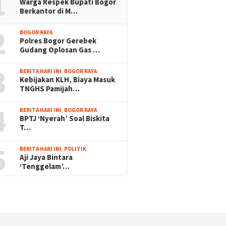
1
Warga Respek Bupati Bogor
Berkantor di M…
2
BOGOR RAYA
Polres Bogor Gerebek
Gudang Oplosan Gas …
3
BERITA HARI INI
,
BOGOR RAYA
Kebijakan KLH, Biaya Masuk
TNGHS Pamijah…
4
BERITA HARI INI
,
BOGOR RAYA
BPTJ ‘Nyerah’ Soal Biskita
T…
5
BERITA HARI INI
,
POLITIK
Aji Jaya Bintara
‘Tenggelam’…