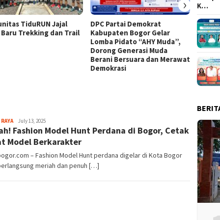
›
K…
nitas TiduRUN Jajal
DPC Partai Demokrat
Lomba
 Baru Trekking dan Trail
Kabupaten Bogor Gelar
Kabup
Lomba Pidato “AHY Muda”,
Kompet
Dorong Generasi Muda
Uji Ke
Berani Bersuara dan Merawat
Tim
Demokrasi
BERIT
Sayyev
 RAYA
July 13, 2025
ah! Fashion Model Hunt Perdana di Bogor, Cetak
t Model Berkarakter
bogor.com – Fashion Model Hunt perdana digelar di Kota Bogor
berlangsung meriah dan penuh […]