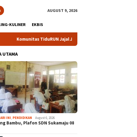
h
AUGUST 9, 2026
ING-KULINER
EKBIS
munitas TiduRUN Jajal Jalur Baru Trekking dan Trail Run
A UTAMA
ARI INI
,
PENDIDIKAN
August 6, 2026
ng Bambu, Plafon SDN Sukamaju 08