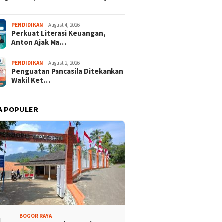
 Rakyat Demokrat
Keren! Dua Desa Wisata
PENDIDIKAN
August 4, 2026
Perkuat Literasi Keuangan,
aten Bogor Hadirkan
Kabupaten Bogor Tembus
Anton Ajak Ma…
isi Lintas Generasi,
Top 15 Jawa Barat
kompakan dan Strategi
PENDIDIKAN
August 2, 2026
Penguatan Pancasila Ditekankan
Wakil Ket…
A POPULER
BOGOR RAYA