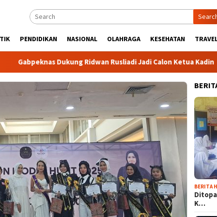
Searc
TIK
PENDIDIKAN
NASIONAL
OLAHRAGA
KESEHATAN
TRAVEL
eknas Dukung Ridwan Rusliadi Jadi Calon Ketua Kadin
Ko
BERIT
BERITA H
Ditopa
K…