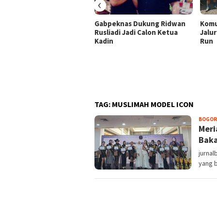
‹
Gabpeknas Dukung Ridwan
Komu
Rusliadi Jadi Calon Ketua
Jalur
Kadin
Run
TAG:
MUSLIMAH MODEL ICON
BOGOR
Meri
Baka
jurnal
yang 