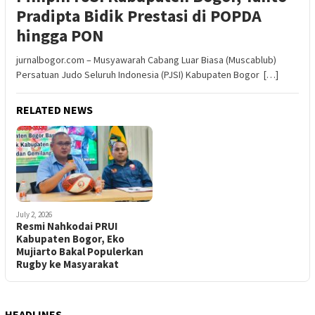
Pradipta Bidik Prestasi di POPDA
hingga PON
jurnalbogor.com – Musyawarah Cabang Luar Biasa (Muscablub)
Persatuan Judo Seluruh Indonesia (PJSI) Kabupaten Bogor […]
RELATED NEWS
July 2, 2026
Resmi Nahkodai PRUI
Kabupaten Bogor, Eko
Mujiarto Bakal Populerkan
Rugby ke Masyarakat
HEADLINES