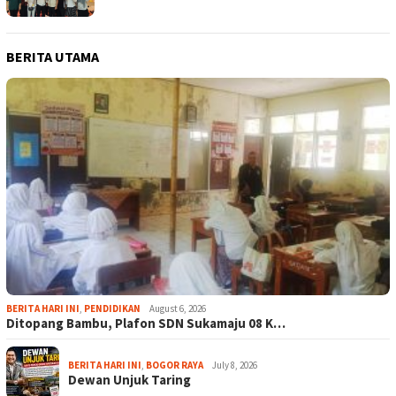
BERITA UTAMA
BERITA HARI INI
,
PENDIDIKAN
August 6, 2026
Ditopang Bambu, Plafon SDN Sukamaju 08 K…
BERITA HARI INI
,
BOGOR RAYA
July 8, 2026
Dewan Unjuk Taring