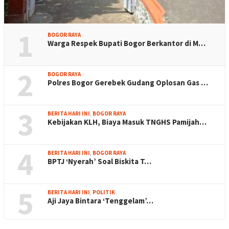
1
BOGOR RAYA
Warga Respek Bupati Bogor Berkantor di M…
2
BOGOR RAYA
Polres Bogor Gerebek Gudang Oplosan Gas …
3
BERITA HARI INI
,
BOGOR RAYA
Kebijakan KLH, Biaya Masuk TNGHS Pamijah…
4
BERITA HARI INI
,
BOGOR RAYA
BPTJ ‘Nyerah’ Soal Biskita T…
5
BERITA HARI INI
,
POLITIK
Aji Jaya Bintara ‘Tenggelam’…