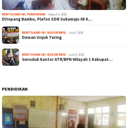
BERITA HARI INI
,
PENDIDIKAN
August 6, 2026
Ditopang Bambu, Plafon SDN Sukamaju 08 K…
BERITA HARI INI
,
BOGOR RAYA
July 8, 2026
Dewan Unjuk Taring
BERITA HARI INI
,
BOGOR RAYA
June 4, 2026
Geruduk Kantor ATR/BPN Wilayah 1 Kabupat…
PENDIDIKAN