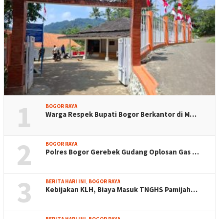
1
BOGOR RAYA
Warga Respek Bupati Bogor Berkantor di M…
2
BOGOR RAYA
Polres Bogor Gerebek Gudang Oplosan Gas …
3
BERITA HARI INI
,
BOGOR RAYA
Kebijakan KLH, Biaya Masuk TNGHS Pamijah…
BERITA HARI INI
,
BOGOR RAYA