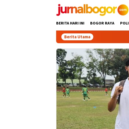
Skip
to
content
BERITA HARI INI
BOGOR RAYA
POLI
Berita Utama
Gabpek