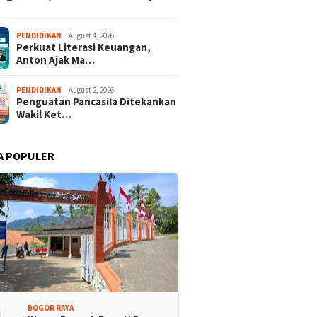
 Rakyat Demokrat
Keren! Dua Desa Wisata
PENDIDIKAN
August 4, 2026
Perkuat Literasi Keuangan,
aten Bogor Hadirkan
Kabupaten Bogor Tembus
Anton Ajak Ma…
isi Lintas Generasi,
Top 15 Jawa Barat
kompakan dan Strategi
PENDIDIKAN
August 2, 2026
Penguatan Pancasila Ditekankan
Wakil Ket…
A POPULER
BOGOR RAYA