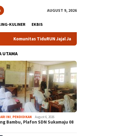
h
AUGUST 9, 2026
ING-KULINER
EKBIS
nitas TiduRUN Jajal Jalur Baru Trekking dan Trail Run
D
A UTAMA
ARI INI
,
PENDIDIKAN
August 6, 2026
ng Bambu, Plafon SDN Sukamaju 08