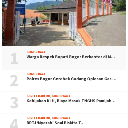
1
BOGOR RAYA
Warga Respek Bupati Bogor Berkantor di M…
2
BOGOR RAYA
Polres Bogor Gerebek Gudang Oplosan Gas …
3
BERITA HARI INI
,
BOGOR RAYA
Kebijakan KLH, Biaya Masuk TNGHS Pamijah…
4
BERITA HARI INI
,
BOGOR RAYA
BPTJ ‘Nyerah’ Soal Biskita T…