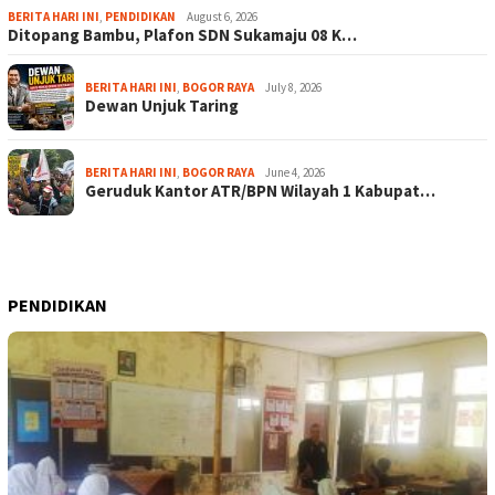
BERITA HARI INI
,
PENDIDIKAN
August 6, 2026
Ditopang Bambu, Plafon SDN Sukamaju 08 K…
BERITA HARI INI
,
BOGOR RAYA
July 8, 2026
Dewan Unjuk Taring
BERITA HARI INI
,
BOGOR RAYA
June 4, 2026
Geruduk Kantor ATR/BPN Wilayah 1 Kabupat…
PENDIDIKAN