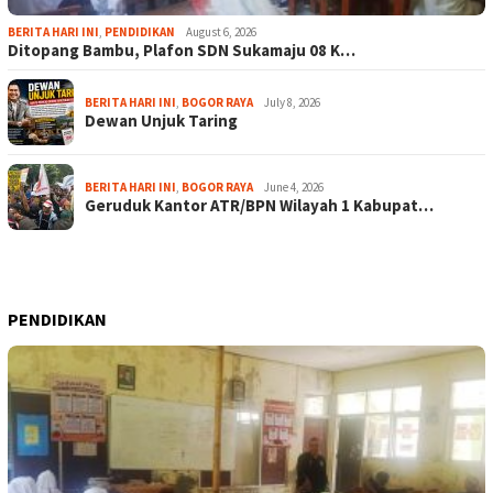
BERITA HARI INI
,
PENDIDIKAN
August 6, 2026
Ditopang Bambu, Plafon SDN Sukamaju 08 K…
BERITA HARI INI
,
BOGOR RAYA
July 8, 2026
Dewan Unjuk Taring
BERITA HARI INI
,
BOGOR RAYA
June 4, 2026
Geruduk Kantor ATR/BPN Wilayah 1 Kabupat…
PENDIDIKAN