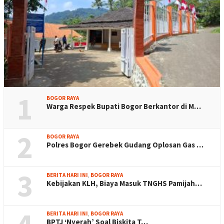
1
BOGOR RAYA
Warga Respek Bupati Bogor Berkantor di M…
2
BOGOR RAYA
Polres Bogor Gerebek Gudang Oplosan Gas …
3
BERITA HARI INI
,
BOGOR RAYA
Kebijakan KLH, Biaya Masuk TNGHS Pamijah…
BERITA HARI INI
,
BOGOR RAYA
BPTJ ‘Nyerah’ Soal Biskita T…