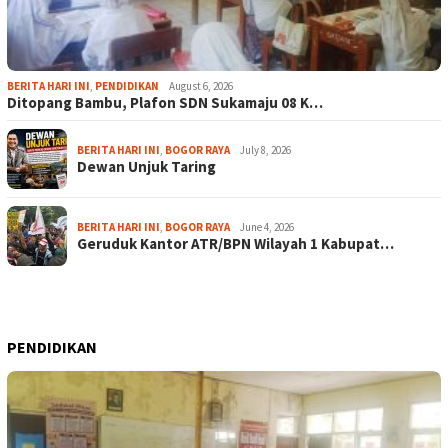
BERITA HARI INI
,
PENDIDIKAN
August 6, 2026
Ditopang Bambu, Plafon SDN Sukamaju 08 K…
BERITA HARI INI
,
BOGOR RAYA
July 8, 2026
Dewan Unjuk Taring
BERITA HARI INI
,
BOGOR RAYA
June 4, 2026
Geruduk Kantor ATR/BPN Wilayah 1 Kabupat…
PENDIDIKAN