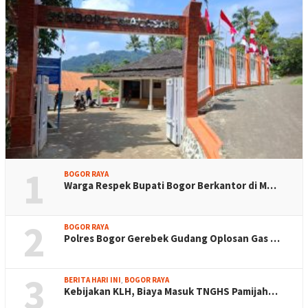
1
BOGOR RAYA
Warga Respek Bupati Bogor Berkantor di M…
2
BOGOR RAYA
Polres Bogor Gerebek Gudang Oplosan Gas …
3
BERITA HARI INI
,
BOGOR RAYA
Kebijakan KLH, Biaya Masuk TNGHS Pamijah…