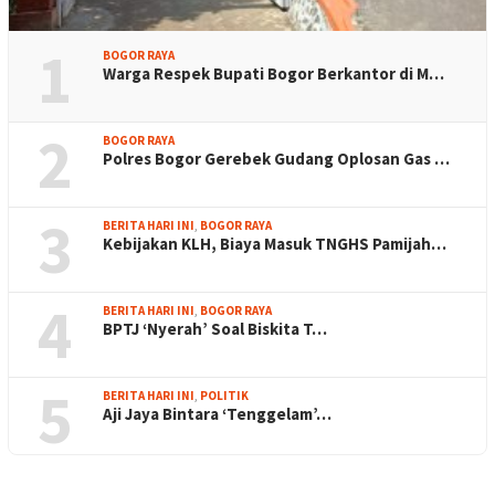
1
BOGOR RAYA
Warga Respek Bupati Bogor Berkantor di M…
2
BOGOR RAYA
Polres Bogor Gerebek Gudang Oplosan Gas …
3
BERITA HARI INI
,
BOGOR RAYA
Kebijakan KLH, Biaya Masuk TNGHS Pamijah…
4
BERITA HARI INI
,
BOGOR RAYA
BPTJ ‘Nyerah’ Soal Biskita T…
5
BERITA HARI INI
,
POLITIK
Aji Jaya Bintara ‘Tenggelam’…