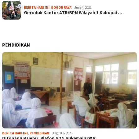
BERITA HARI INI
,
BOGOR RAYA
June 4, 2026
Geruduk Kantor ATR/BPN Wilayah 1 Kabupat…
PENDIDIKAN
BERITA HARI INI
,
PENDIDIKAN
August 6, 2026
Ditopang Bambu, Plafon SDN Sukamaju 08 K…