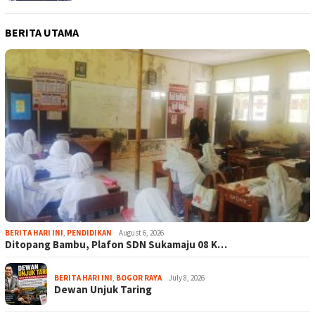
BERITA UTAMA
BERITA HARI INI
,
PENDIDIKAN
August 6, 2026
Ditopang Bambu, Plafon SDN Sukamaju 08 K…
BERITA HARI INI
,
BOGOR RAYA
July 8, 2026
Dewan Unjuk Taring