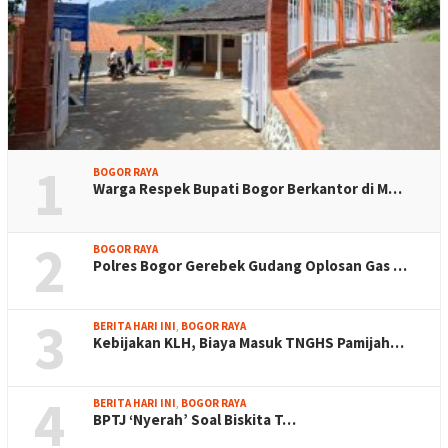
1
BOGOR RAYA
Warga Respek Bupati Bogor Berkantor di M…
2
BOGOR RAYA
Polres Bogor Gerebek Gudang Oplosan Gas …
3
BERITA HARI INI
,
BOGOR RAYA
Kebijakan KLH, Biaya Masuk TNGHS Pamijah…
4
BERITA HARI INI
,
BOGOR RAYA
BPTJ ‘Nyerah’ Soal Biskita T…