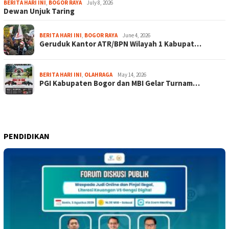
BERITA HARI INI
,
BOGOR RAYA
July 8, 2026
Dewan Unjuk Taring
BERITA HARI INI
,
BOGOR RAYA
June 4, 2026
Geruduk Kantor ATR/BPN Wilayah 1 Kabupat…
BERITA HARI INI
,
OLAHRAGA
May 14, 2026
PGI Kabupaten Bogor dan MBI Gelar Turnam…
PENDIDIKAN