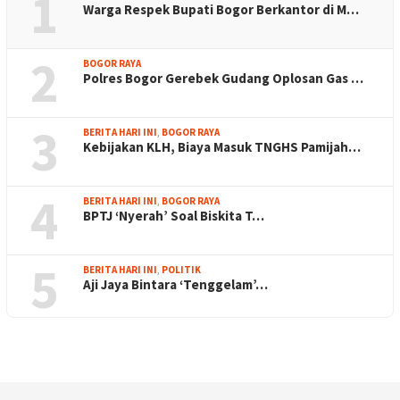
1
Warga Respek Bupati Bogor Berkantor di M…
2
BOGOR RAYA
Polres Bogor Gerebek Gudang Oplosan Gas …
3
BERITA HARI INI
,
BOGOR RAYA
Kebijakan KLH, Biaya Masuk TNGHS Pamijah…
4
BERITA HARI INI
,
BOGOR RAYA
BPTJ ‘Nyerah’ Soal Biskita T…
5
BERITA HARI INI
,
POLITIK
Aji Jaya Bintara ‘Tenggelam’…