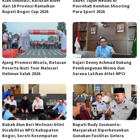
Kian Diminati, Ratusan Rider
Sabet Tujuh Medali di
dari 18 Provinsi Ramaikan
Pusrehab Kemhan Shooting
Bupati Bogor Cup 2026
Para Sport 2026
Ajang Promosi Wisata, Ratusan
Kajari Denny Achmad Dukung
Peserta Ikuti Tour Malasari
Pembangunan Wisma dan
Halimun Salak 2026
Sarana Latihan Atlet NPCI
Babah Alun Beri Motivasi Atlet
Bupati Rudy Susmanto:
Disabilitas NPCI Kabupaten
Masyarakat Diperkenankan
Bogor, Soroti Kesempatan
Gunakan Fasilitas Gelora