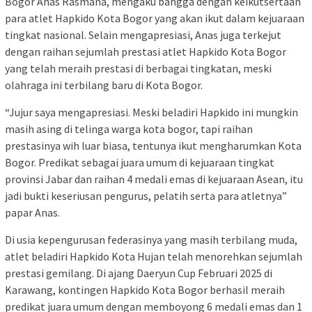
Bogor Anas Rasmana, mengaku bangga dengan keikutsertaan
para atlet Hapkido Kota Bogor yang akan ikut dalam kejuaraan
tingkat nasional. Selain mengapresiasi, Anas juga terkejut
dengan raihan sejumlah prestasi atlet Hapkido Kota Bogor
yang telah meraih prestasi di berbagai tingkatan, meski
olahraga ini terbilang baru di Kota Bogor.
“Jujur saya mengapresiasi. Meski beladiri Hapkido ini mungkin
masih asing di telinga warga kota bogor, tapi raihan
prestasinya wih luar biasa, tentunya ikut mengharumkan Kota
Bogor. Predikat sebagai juara umum di kejuaraan tingkat
provinsi Jabar dan raihan 4 medali emas di kejuaraan Asean, itu
jadi bukti keseriusan pengurus, pelatih serta para atletnya”
papar Anas.
Di usia kepengurusan federasinya yang masih terbilang muda,
atlet beladiri Hapkido Kota Hujan telah menorehkan sejumlah
prestasi gemilang. Di ajang Daeryun Cup Februari 2025 di
Karawang, kontingen Hapkido Kota Bogor berhasil meraih
predikat juara umum dengan memboyong 6 medali emas dan 1