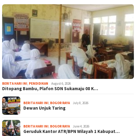
BERITA HARI INI
,
PENDIDIKAN
August 6, 2026
Ditopang Bambu, Plafon SDN Sukamaju 08 K…
BERITA HARI INI
,
BOGOR RAYA
July 8, 2026
Dewan Unjuk Taring
BERITA HARI INI
,
BOGOR RAYA
June 4, 2026
Geruduk Kantor ATR/BPN Wilayah 1 Kabupat…