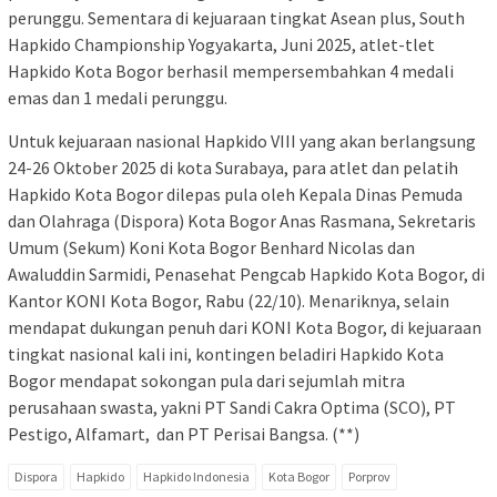
perunggu. Sementara di kejuaraan tingkat Asean plus, South
Hapkido Championship Yogyakarta, Juni 2025, atlet-tlet
Hapkido Kota Bogor berhasil mempersembahkan 4 medali
emas dan 1 medali perunggu.
Untuk kejuaraan nasional Hapkido VIII yang akan berlangsung
24-26 Oktober 2025 di kota Surabaya, para atlet dan pelatih
Hapkido Kota Bogor dilepas pula oleh Kepala Dinas Pemuda
dan Olahraga (Dispora) Kota Bogor Anas Rasmana, Sekretaris
Umum (Sekum) Koni Kota Bogor Benhard Nicolas dan
Awaluddin Sarmidi, Penasehat Pengcab Hapkido Kota Bogor, di
Kantor KONI Kota Bogor, Rabu (22/10). Menariknya, selain
mendapat dukungan penuh dari KONI Kota Bogor, di kejuaraan
tingkat nasional kali ini, kontingen beladiri Hapkido Kota
Bogor mendapat sokongan pula dari sejumlah mitra
perusahaan swasta, yakni PT Sandi Cakra Optima (SCO), PT
Pestigo, Alfamart, dan PT Perisai Bangsa. (**)
Dispora
Hapkido
Hapkido Indonesia
Kota Bogor
Porprov