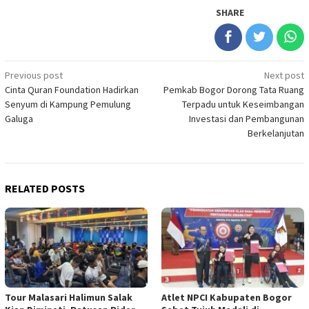
SHARE
Post
Previous post
Next post
Cinta Quran Foundation Hadirkan
Pemkab Bogor Dorong Tata Ruang
navigation
Senyum di Kampung Pemulung
Terpadu untuk Keseimbangan
Galuga
Investasi dan Pembangunan
Berkelanjutan
RELATED POSTS
Tour Malasari Halimun Salak
Atlet NPCI Kabupaten Bogor