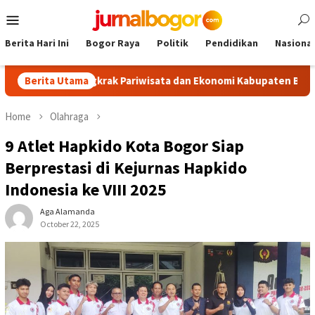
Skip
Mobile
to
Menu
content
Berita Hari Ini
Bogor Raya
Politik
Pendidikan
Nasional
, Dongkrak Pariwisata dan Ekonomi Kabupaten Bogor
Berita Utama
Tour
Home
Olahraga
9 Atlet Hapkido Kota Bogor Siap
Berprestasi di Kejurnas Hapkido
Indonesia ke VIII 2025
Aga Alamanda
October 22, 2025