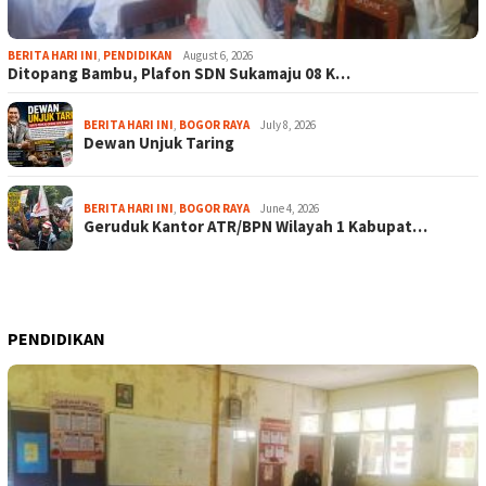
BERITA HARI INI
,
PENDIDIKAN
August 6, 2026
Ditopang Bambu, Plafon SDN Sukamaju 08 K…
BERITA HARI INI
,
BOGOR RAYA
July 8, 2026
Dewan Unjuk Taring
BERITA HARI INI
,
BOGOR RAYA
June 4, 2026
Geruduk Kantor ATR/BPN Wilayah 1 Kabupat…
PENDIDIKAN