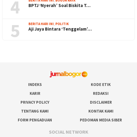
4
BERITA HARI INI
,
BOGOR RAYA
BPTJ ‘Nyerah’ Soal Biskita T…
5
BERITA HARI INI
,
POLITIK
Aji Jaya Bintara ‘Tenggelam’…
INDEKS
KODE ETIK
KARIR
REDAKSI
PRIVACY POLICY
DISCLAIMER
TENTANG KAMI
KONTAK KAMI
FORM PENGADUAN
PEDOMAN MEDIA SIBER
SOCIAL NETWORK