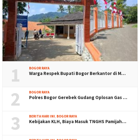
1
BOGOR RAYA
Warga Respek Bupati Bogor Berkantor di M…
2
BOGOR RAYA
Polres Bogor Gerebek Gudang Oplosan Gas …
3
BERITA HARI INI
,
BOGOR RAYA
Kebijakan KLH, Biaya Masuk TNGHS Pamijah…