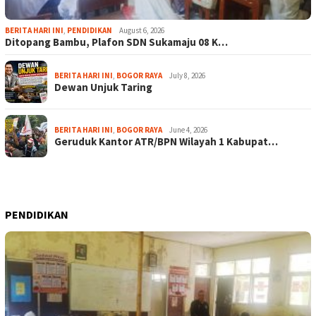
BERITA HARI INI
,
PENDIDIKAN
August 6, 2026
Ditopang Bambu, Plafon SDN Sukamaju 08 K…
BERITA HARI INI
,
BOGOR RAYA
July 8, 2026
Dewan Unjuk Taring
BERITA HARI INI
,
BOGOR RAYA
June 4, 2026
Geruduk Kantor ATR/BPN Wilayah 1 Kabupat…
PENDIDIKAN