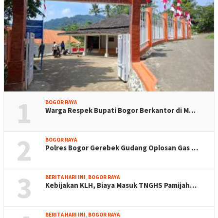
1
BOGOR RAYA
Warga Respek Bupati Bogor Berkantor di M…
2
BOGOR RAYA
Polres Bogor Gerebek Gudang Oplosan Gas …
3
BERITA HARI INI
,
BOGOR RAYA
Kebijakan KLH, Biaya Masuk TNGHS Pamijah…
BERITA HARI INI
,
BOGOR RAYA