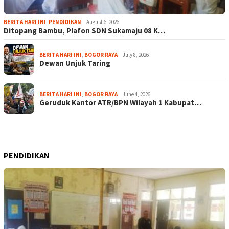
BERITA HARI INI
,
PENDIDIKAN
August 6, 2026
Ditopang Bambu, Plafon SDN Sukamaju 08 K…
BERITA HARI INI
,
BOGOR RAYA
July 8, 2026
Dewan Unjuk Taring
BERITA HARI INI
,
BOGOR RAYA
June 4, 2026
Geruduk Kantor ATR/BPN Wilayah 1 Kabupat…
PENDIDIKAN