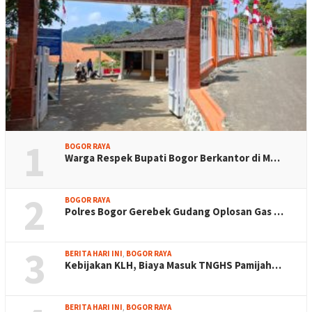
1
BOGOR RAYA
Warga Respek Bupati Bogor Berkantor di M…
2
BOGOR RAYA
Polres Bogor Gerebek Gudang Oplosan Gas …
3
BERITA HARI INI
,
BOGOR RAYA
Kebijakan KLH, Biaya Masuk TNGHS Pamijah…
BERITA HARI INI
,
BOGOR RAYA